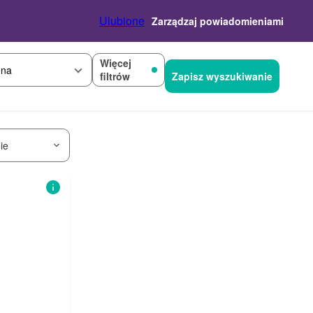
Ulubione
Zarządzaj powiadomieniami
Więcej
na
filtrów
Zapisz wyszukiwanie
ie