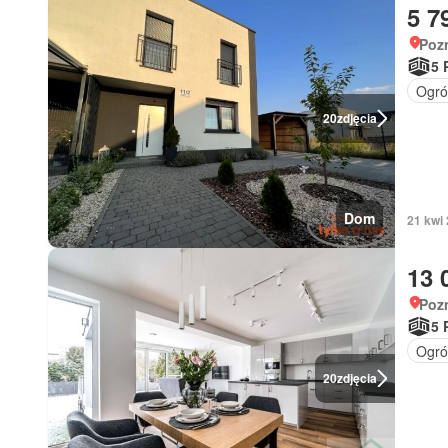
5 7
Poz
5 
Ogró
20
zdjęcia
Dom
21 kwi
13 
Poz
5 
Ogró
20
zdjęcia