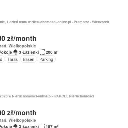
nie, 1 dzień temu w Nieruchomosci-online.pl - Promotor - Wieczorek
00 zł/month
nań, Wielkopolskie
Pokoje
3 Łazienki
200 m²
d
Taras
Basen
Parking
 2026 w Nieruchomosci-online.pl - PARCEL Nieruchomości
00 zł/month
nań, Wielkopolskie
Pokoje
3 Łazienki
157 m²