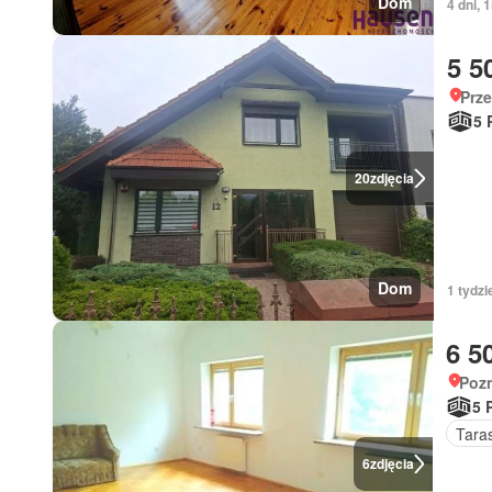
Dom
4 dni, 
5 5
Prze
5 
20
zdjęcia
Dom
1 tydz
6 5
Pozn
5 
Tara
6
zdjęcia