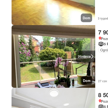
Dom
3 tygod
7 9
Poz
5 
Ogró
20
zdjęcia
Dom
27 cze
8 5
Poz
5 