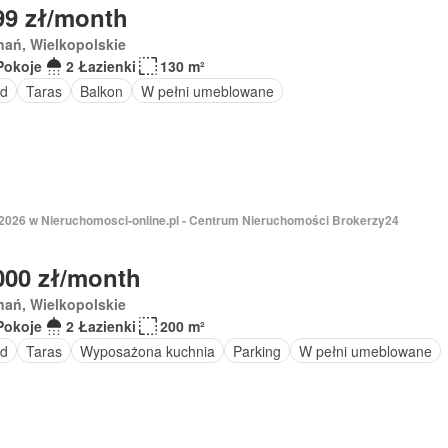
99 zł/month
nań, Wielkopolskie
Pokoje
2 Łazienki
130 m²
d
Taras
Balkon
W pełni umeblowane
 2026 w Nieruchomosci-online.pl - Centrum Nieruchomości Brokerzy24
000 zł/month
nań, Wielkopolskie
Pokoje
2 Łazienki
200 m²
d
Taras
Wyposażona kuchnia
Parking
W pełni umeblowane