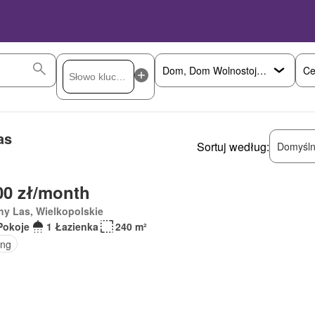
Ce
as
Sortuj według:
Domyśln
00 zł/month
y Las, Wielkopolskie
Pokoje
1 Łazienka
240 m²
ing