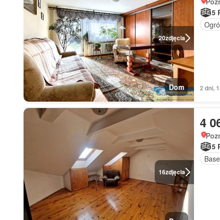
Poz
5 
Ogró
20
zdjęcia
Dom
2 dni,
4 0
Poz
5 
Base
16
zdjęcia