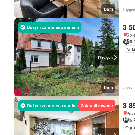
Dom
2 tygod
3 5
Dużym zainteresowaniem
Gol
5 
Park
17
zdjęcia
Dom
7 lip 
3 8
Dużym zainteresowaniem
Zaktualizowane
Poz
5 
Ogró