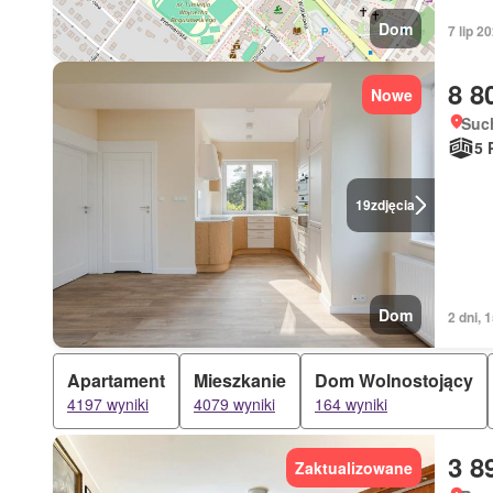
Dom
7 lip 
8 8
Nowe
Such
5 
19
zdjęcia
Dom
2 dni, 
Apartament
Mieszkanie
Dom Wolnostojący
4197 wyniki
4079 wyniki
164 wyniki
3 8
Zaktualizowane