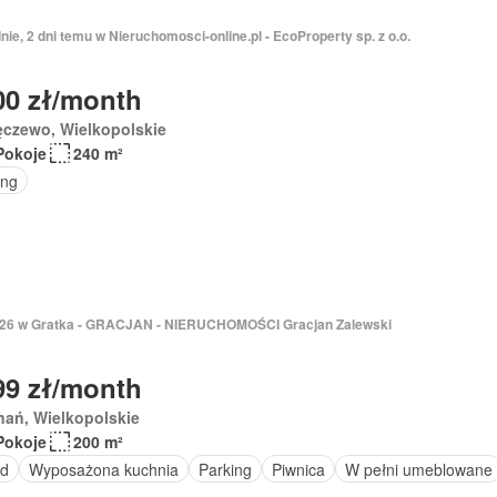
nie, 2 dni temu w Nieruchomosci-online.pl - EcoProperty sp. z o.o.
00 zł/month
ęczewo, Wielkopolskie
Pokoje
240 m²
ing
2026 w Gratka - GRACJAN - NIERUCHOMOŚCI Gracjan Zalewski
99 zł/month
nań, Wielkopolskie
Pokoje
200 m²
d
Wyposażona kuchnia
Parking
Piwnica
W pełni umeblowane