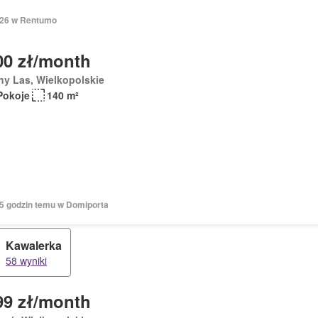
2026 w Rentumo
00 zł/month
y Las, Wielkopolskie
Pokoje
140 m²
15 godzin temu w Domiporta
Kawalerka
58 wyniki
99 zł/month