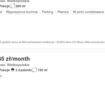
nań, Wielkopolskie
Pokoje
200 m²
d
Wyposażona kuchnia
Parking
Piwnica
W pełni umeblowane
 15 godzin temu w Nieruchomosci-online.pl - EURO-dom.CO Biuro Nieruchomośc
65 zł/month
nań, Wielkopolskie
Pokoje
3 Łazienki
150 m²
n