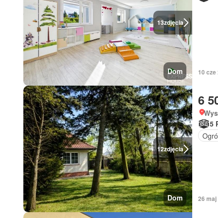
13
zdjęcia
Dom
10 cze
6 5
Wys
5 
Ogró
12
zdjęcia
Dom
26 maj