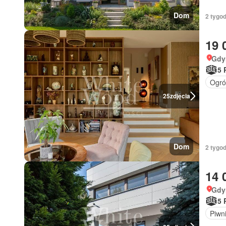
Dom
2 tygod
19 
Gdy
5 
Ogró
25
zdjęcia
Dom
2 tygod
14 
Gdy
5 
Piwn