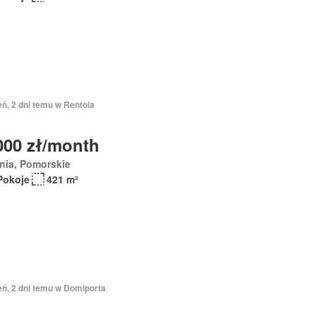
eń, 2 dni temu w Rentola
000 zł/month
nia, Pomorskie
Pokoje
421 m²
eń, 2 dni temu w Domiporta