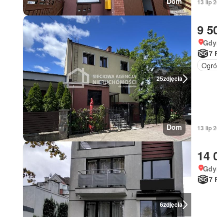
Dom
13 lip 
9 5
Gdy
7 
Ogró
25
zdjęcia
Dom
13 lip 
14 
Gdy
7 
6
zdjęcia