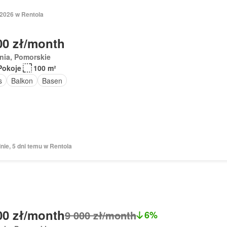
 2026 w Rentola
00 zł/month
nia, Pomorskie
Pokoje
100 m²
s
Balkon
Basen
nie, 5 dni temu w Rentola
00 zł/month
9 000 zł/month
6%