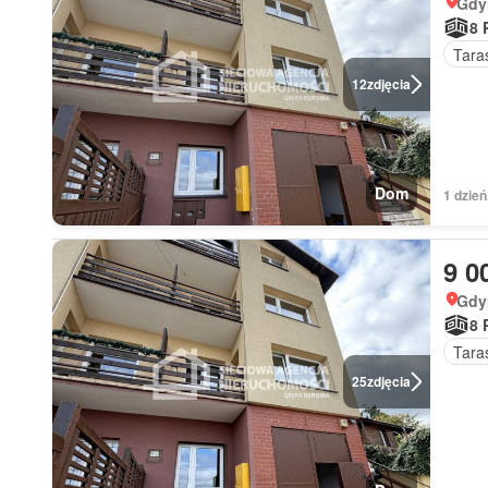
Gdy
8 
Tara
12
zdjęcia
Dom
1 dzie
9 0
Gdy
8 
Tara
25
zdjęcia