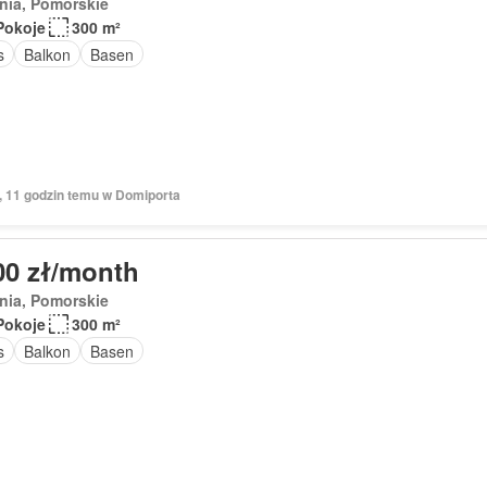
nia, Pomorskie
Pokoje
300 m²
s
Balkon
Basen
ń, 11 godzin temu w Domiporta
00 zł/month
nia, Pomorskie
Pokoje
300 m²
s
Balkon
Basen