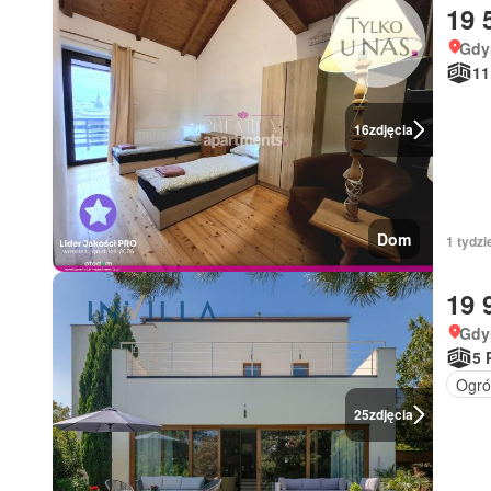
19 
Gdy
11
16
zdjęcia
Dom
1 tydzi
19 
Gdy
5 
Ogró
25
zdjęcia