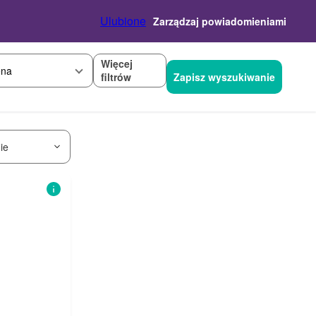
Ulubione
Zarządzaj powiadomieniami
Więcej
na
filtrów
Zapisz wyszukiwanie
ie