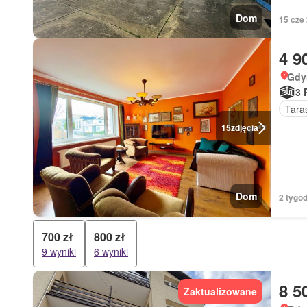
Dom
15 cze
4 9
Gdy
3 
Tara
15
zdjęcia
Dom
2 tygod
700 zł
800 zł
9 wyniki
6 wyniki
8 5
Zaktualizowane