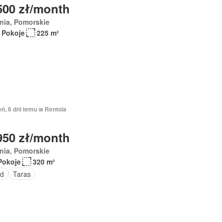
500 zł/month
nia, Pomorskie
 Pokoje
225 m²
eń, 6 dni temu w Rentola
950 zł/month
nia, Pomorskie
Pokoje
320 m²
d
Taras