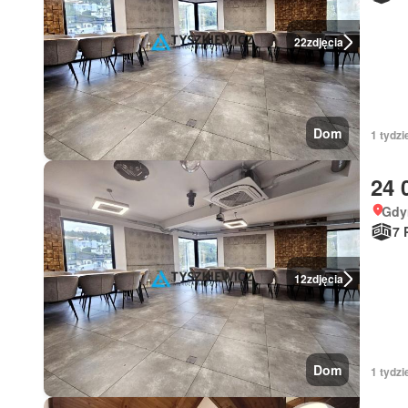
22
zdjęcia
Dom
1 tydzi
24 
Gdy
7 
12
zdjęcia
Dom
1 tydzi