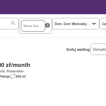
Ce
Sortuj według:
Domyśln
00 zł/month
nia, Pomorskie
Pokoje
200 m²