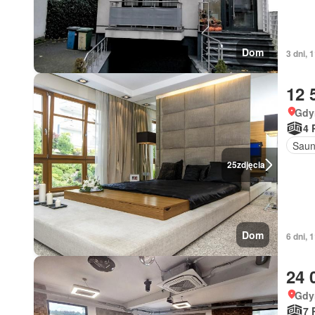
Dom
3 dni, 
12 
Gdy
4 
Sau
25
zdjęcia
Dom
6 dni, 
24 
Gdy
7 