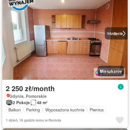
14
zdjęcia
Mieszkanie
2 250 zł/month
Gdynia, Pomorskie
2 Pokoje
48 m²
Balkon
Parking
Wyposażona kuchnia
Piwnica
1 dzień, 16 godzin temu w Rentola