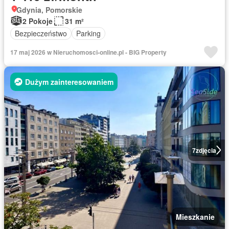
Gdynia, Pomorskie
2 Pokoje
31 m²
Bezpieczeństwo
Parking
17 maj 2026 w Nieruchomosci-online.pl - BIG Property
Dużym zainteresowaniem
7
zdjęcia
Mieszkanie