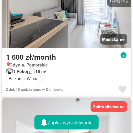
12
zdjęcia
Mieszkanie
1 600 zł/month
Gdynia, Pomorskie
1 Pokój
15 m²
Balkon
Winda
2 dni, 16 godzin temu w Domiporta
Zaktualizowane
Zapisz wyszukiwanie