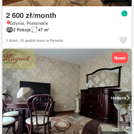
2 600 zł/month
Gdynia, Pomorskie
2 Pokoje
47 m²
1 dzień, 16 godzin temu w Rentola
Nowe
18
zdjęcia