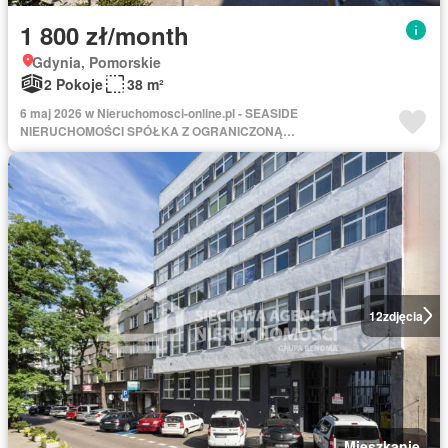
1 800 zł/month
Gdynia, Pomorskie
2 Pokoje
38 m²
6 maj 2026 w Nieruchomosci-online.pl - SEASIDE
NIERUCHOMOŚCI SPÓŁKA Z OGRANICZONĄ
ODPOWIEDZIALNOŚCIĄ
12
zdjęcia
Mieszkanie