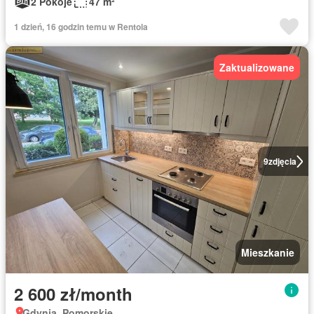
2 Pokoje
47 m²
1 dzień, 16 godzin temu w Rentola
Zaktualizowane
9
zdjęcia
Mieszkanie
2 600 zł/month
Gdynia, Pomorskie