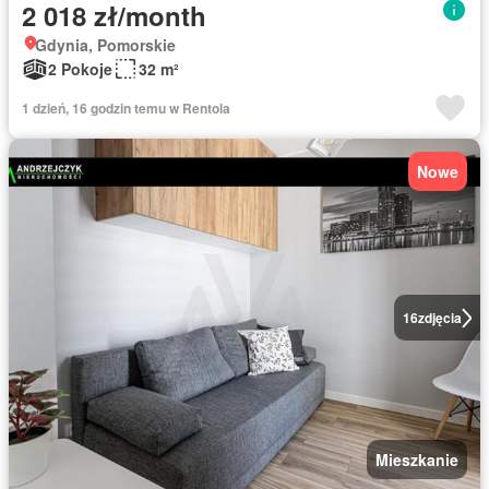
2 018 zł/month
Gdynia, Pomorskie
2 Pokoje
32 m²
1 dzień, 16 godzin temu w Rentola
Nowe
16
zdjęcia
Mieszkanie