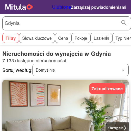
Ulubione
Zarządzaj powiadomieniami
Filtry
Słowa kluczowe
Cena
Pokoje
Łazienki
Typ Nie
Nieruchomości do wynajęcia w Gdynia
7 133 dostępne nieruchomości
Sortuj według:
Domyślnie
Zaktualizowane
18
zdjęcia