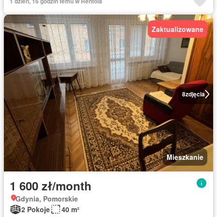
1 dzień, 16 godzin temu w Rentola
Zaktualizowane
8
zdjęcia
Mieszkanie
1 600 zł/month
Gdynia, Pomorskie
2 Pokoje
40 m²