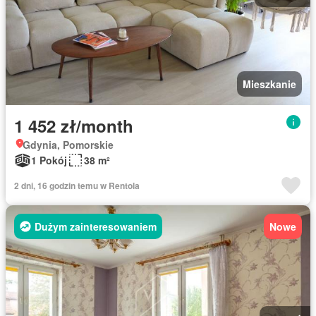
Mieszkanie
1 452 zł/month
Gdynia, Pomorskie
1 Pokój
38 m²
2 dni, 16 godzin temu w Rentola
Dużym zainteresowaniem
Nowe