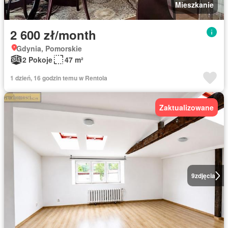
Mieszkanie
2 600 zł/month
Gdynia, Pomorskie
2 Pokoje
47 m²
1 dzień, 16 godzin temu w Rentola
Zaktualizowane
9
zdjęcia