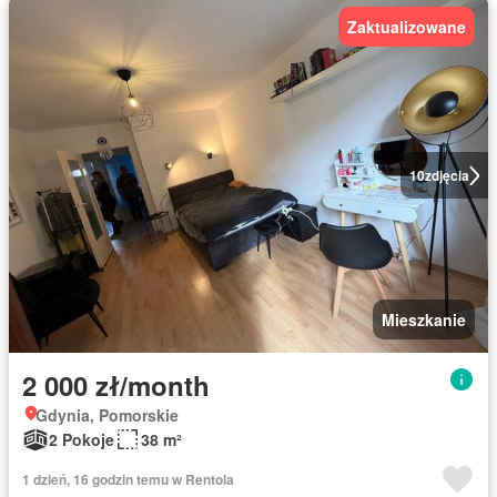
Zaktualizowane
10
zdjęcia
Mieszkanie
2 000 zł/month
Gdynia, Pomorskie
2 Pokoje
38 m²
1 dzień, 16 godzin temu w Rentola