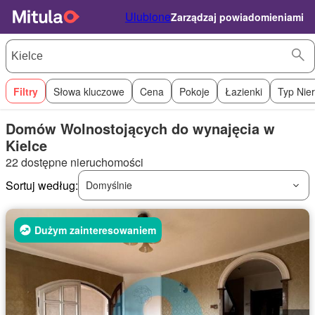
Ulubione
Zarządzaj powiadomieniami
Filtry
Słowa kluczowe
Cena
Pokoje
Łazienki
Typ Nie
Domów Wolnostojących do wynajęcia w
Kielce
22 dostępne nieruchomości
Sortuj według:
Domyślnie
Dużym zainteresowaniem