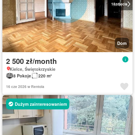
18
zdjęcia
Dom
2 500 zł/month
Kielce, Świętokrzyskie
8 Pokoje
220 m²
16 cze 2026 w Rentola
Dużym zainteresowaniem