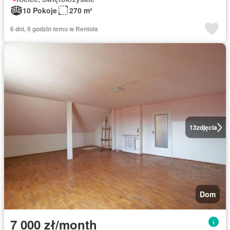
10 Pokoje
270 m²
6 dni, 9 godzin temu w Rentola
13
zdjęcia
Dom
7 000 zł/month