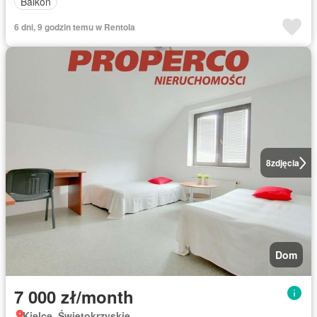
Balkon
6 dni, 9 godzin temu w Rentola
8
zdjęcia
Dom
7 000 zł/month
Kielce, Świętokrzyskie