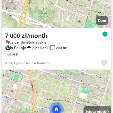
Dom
7 000 zł/month
Kielce, Świętokrzyskie
9 Pokoje
7 Łazienki
280 m²
Balkon
5 dni, 9 godzin temu w Rentumo
Zobacz zdjęcie