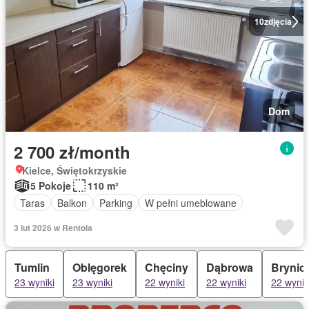
10
zdjęcia
Dom
2 700 zł/month
Kielce, Świętokrzyskie
5 Pokoje
110 m²
Taras
Balkon
Parking
W pełni umeblowane
3 lut 2026 w Rentola
Tumlin
Oblęgorek
Chęciny
Dąbrowa
Brynic
23 wyniki
23 wyniki
22 wyniki
22 wyniki
22 wynik