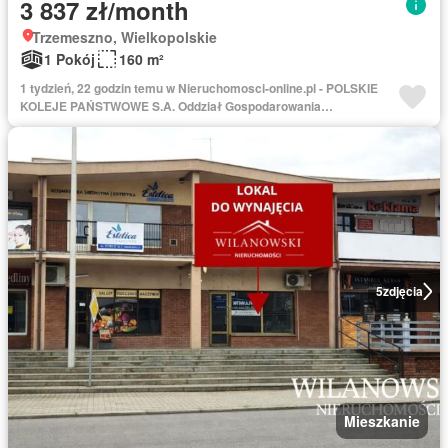
3 837 zł/month
Trzemeszno, Wielkopolskie
1 Pokój
160 m²
1 tydzień, 22 godzin temu w Nieruchomosci-online.pl - POLSKIE
KOLEJE PAŃSTWOWE S.A. Oddział Gospodarowania
Nieruchomościami w Poznaniu
5
zdjęcia
Mieszkanie