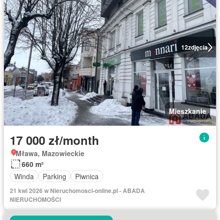
12
zdjęcia
Mieszkanie
17 000 zł/month
Mława, Mazowieckie
660 m²
Winda
Parking
Piwnica
21 kwi 2026 w Nieruchomosci-online.pl - ABADA
NIERUCHOMOŚCI