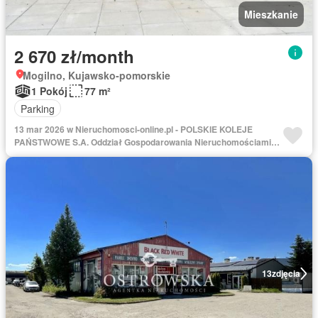
Mieszkanie
2 670 zł/month
Mogilno, Kujawsko-pomorskie
1 Pokój
77 m²
Parking
13 mar 2026 w Nieruchomosci-online.pl - POLSKIE KOLEJE
PAŃSTWOWE S.A. Oddział Gospodarowania Nieruchomościami w
Gdańsku
13
zdjęcia