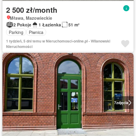
2 500 zł/month
Mława, Mazowieckie
2 Pokoje
1 Łazienka
51 m²
Parking
Piwnica
1 tydzień, 5 dni temu w Nieruchomosci-online.pl - Wilanowski
Nieruchomości
7
zdjęcia