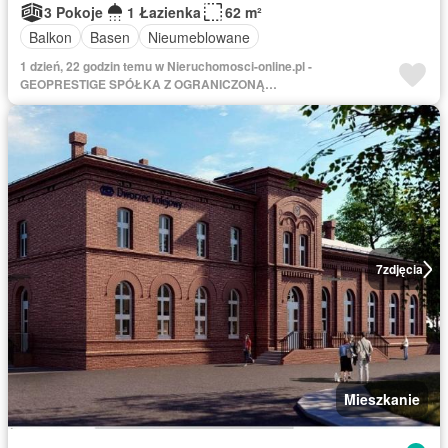
3 Pokoje
1 Łazienka
62 m²
Balkon
Basen
Nieumeblowane
1 dzień, 22 godzin temu w Nieruchomosci-online.pl -
GEOPRESTIGE SPÓŁKA Z OGRANICZONĄ
ODPOWIEDZIALNOŚCIĄ ODDZIAŁ W MOGILNIE
7
zdjęcia
Mieszkanie