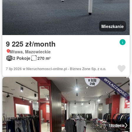
Mieszkanie
9 225 zł/month
Mława, Mazowieckie
2 Pokoje
270 m²
7 lip 2026 w Nieruchomosci-online.pl - Biznes Zone Sp. z o.o.
19
zdjęcia