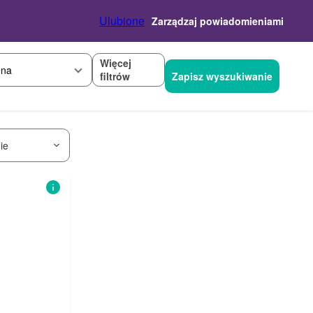
Ulubione
Zarządzaj powiadomieniami
Więcej
na
filtrów
Zapisz wyszukiwanie
ie