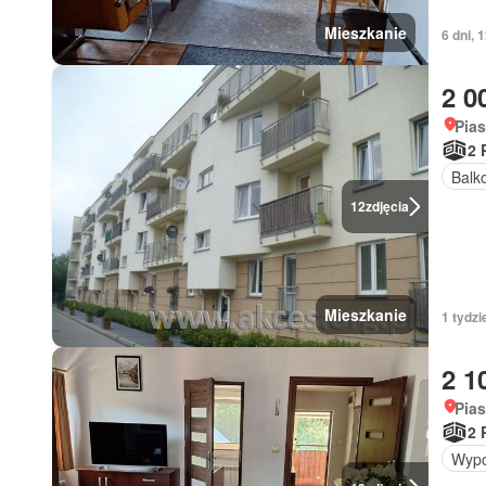
Mieszkanie
6 dni,
2 0
Pia
2 
Balk
12
zdjęcia
Mieszkanie
1 tydz
2 1
Pia
2 
Wypo