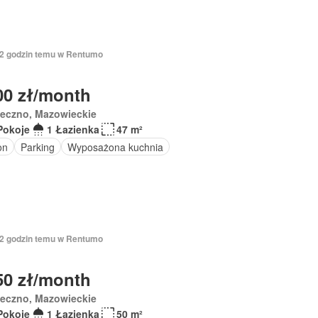
 12 godzin temu w Rentumo
00 zł/month
seczno, Mazowieckie
Pokoje
1 Łazienka
47 m²
on
Parking
Wyposażona kuchnia
 12 godzin temu w Rentumo
50 zł/month
seczno, Mazowieckie
Pokoje
1 Łazienka
50 m²