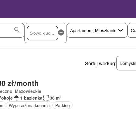
Ce
Sortuj według:
Domyśln
00 zł/month
seczno, Mazowieckie
Pokoje
1 Łazienka
36 m²
on
Wyposażona kuchnia
Parking