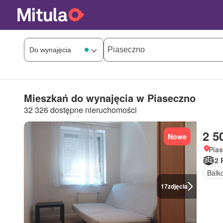
Mieszkań do wynajęcia w Piaseczno
32 326 dostępne nieruchomości
2 5
Nowe
Pia
2 
Balk
17
zdjęcia