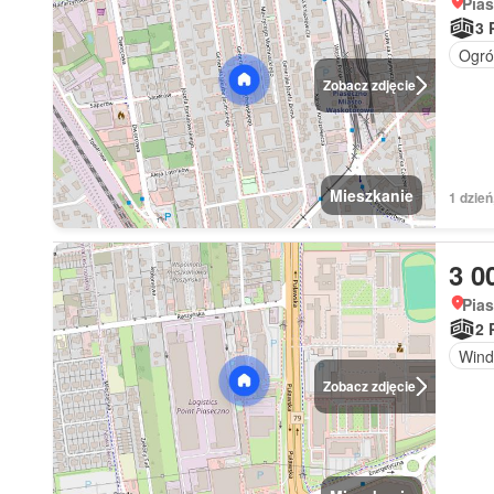
Pia
3 
Ogró
Zobacz zdjęcie
Mieszkanie
1 dzie
3 0
Pia
2 
Wind
Zobacz zdjęcie