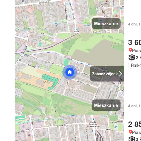
Mieszkanie
4 dni,
3 6
Pia
2 
Balk
Zobacz zdjęcie
Mieszkanie
4 dni,
2 8
Pia
3 