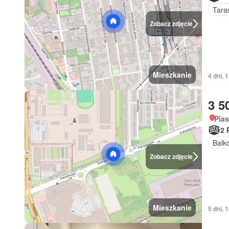
Tara
Zobacz zdjęcie
Mieszkanie
4 dni,
3 5
Pia
2 
Balk
Zobacz zdjęcie
Mieszkanie
5 dni,