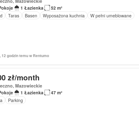
seczno, Mazowieckie
Pokoje
1 Łazienka
52 m²
d
Taras
Basen
Wyposażona kuchnia
W pełni umeblowane
ń, 12 godzin temu w Rentumo
00 zł/month
seczno, Mazowieckie
Pokoje
1 Łazienka
47 m²
a
Parking