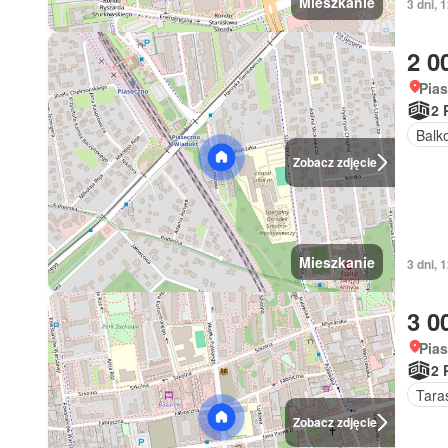
Mieszkanie
3 dni,
2 0
Pia
2 
Balk
Zobacz zdjęcie
Mieszkanie
3 dni,
3 0
Pia
2 
Tara
Zobacz zdjęcie