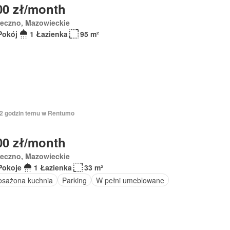
00 zł/month
seczno, Mazowieckie
Pokój
1 Łazienka
95 m²
 12 godzin temu w Rentumo
00 zł/month
seczno, Mazowieckie
Pokoje
1 Łazienka
33 m²
sażona kuchnia
Parking
W pełni umeblowane