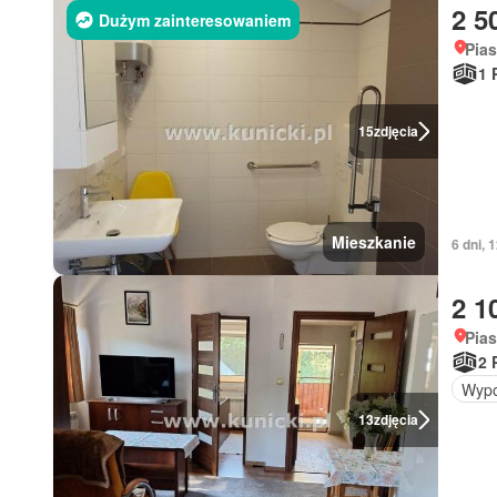
2 5
Dużym zainteresowaniem
Pia
1 
15
zdjęcia
Mieszkanie
6 dni,
2 1
Pia
2 
Wypo
13
zdjęcia