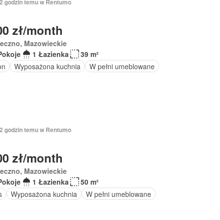
 12 godzin temu w Rentumo
00 zł/month
seczno, Mazowieckie
Pokoje
1 Łazienka
39 m²
on
Wyposażona kuchnia
W pełni umeblowane
 12 godzin temu w Rentumo
00 zł/month
seczno, Mazowieckie
Pokoje
1 Łazienka
50 m²
s
Wyposażona kuchnia
W pełni umeblowane