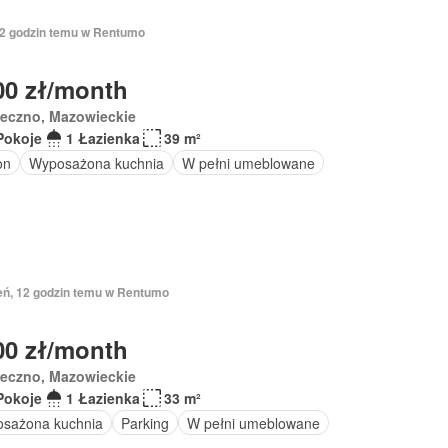
 12 godzin temu w Rentumo
00 zł/month
seczno, Mazowieckie
Pokoje
1 Łazienka
39 m²
on
Wyposażona kuchnia
W pełni umeblowane
ień, 12 godzin temu w Rentumo
00 zł/month
seczno, Mazowieckie
Pokoje
1 Łazienka
33 m²
sażona kuchnia
Parking
W pełni umeblowane