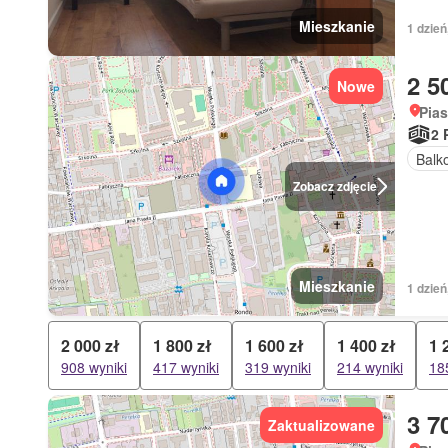
Mieszkanie
1 dzie
2 5
Nowe
Pia
2 
Balk
Zobacz zdjęcie
Mieszkanie
1 dzie
2 000 zł
1 800 zł
1 600 zł
1 400 zł
1 
908 wyniki
417 wyniki
319 wyniki
214 wyniki
18
3 7
Zaktualizowane