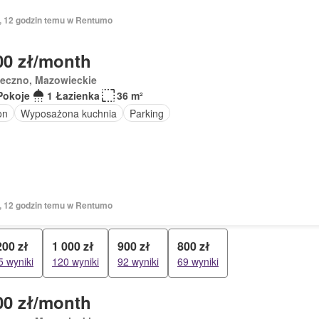
ń, 12 godzin temu w Rentumo
00 zł/month
seczno, Mazowieckie
Pokoje
1 Łazienka
36 m²
on
Wyposażona kuchnia
Parking
ń, 12 godzin temu w Rentumo
200 zł
1 000 zł
900 zł
800 zł
5 wyniki
120 wyniki
92 wyniki
69 wyniki
00 zł/month