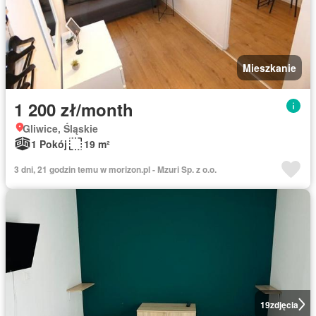
Mieszkanie
1 200 zł/month
Gliwice, Śląskie
1 Pokój
19 m²
3 dni, 21 godzin temu w morizon.pl - Mzuri Sp. z o.o.
19
zdjęcia