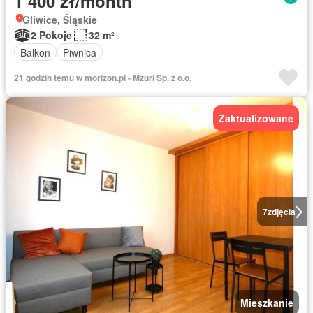
1 400 zł/month
Gliwice, Śląskie
2 Pokoje
32 m²
Balkon
Piwnica
21 godzin temu w morizon.pl - Mzuri Sp. z o.o.
Zaktualizowane
7
zdjęcia
Mieszkanie