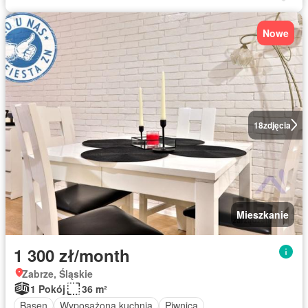
Nowe
18
zdjęcia
Mieszkanie
1 300 zł/month
Zabrze, Śląskie
1 Pokój
36 m²
Basen
Wyposażona kuchnia
Piwnica