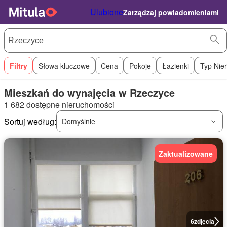
Ulubione
Zarządzaj powiadomieniami
Filtry
Słowa kluczowe
Cena
Pokoje
Łazienki
Typ Nie
Mieszkań do wynajęcia w Rzeczyce
1 682 dostępne nieruchomości
Sortuj według:
Domyślnie
Zaktualizowane
6
zdjęcia