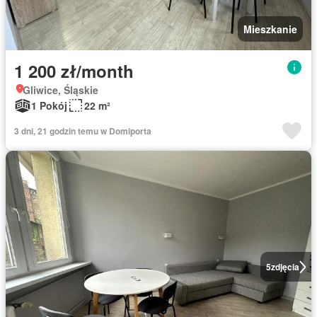
Mieszkanie
1 200 zł/month
Gliwice, Śląskie
1 Pokój
22 m²
3 dni, 21 godzin temu w Domiporta
5
zdjęcia