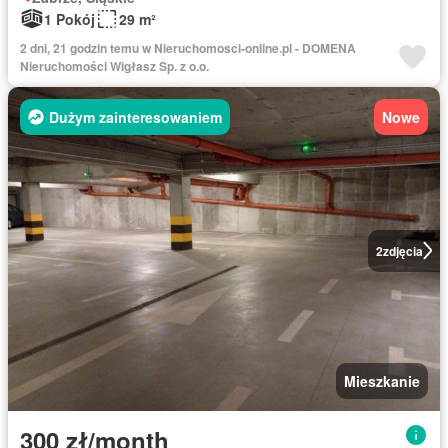
1 Pokój
29 m²
2 dni, 21 godzin temu w Nieruchomosci-online.pl - DOMENA
Nieruchomości Wigłasz Sp. z o.o.
Dużym zainteresowaniem
Nowe
2
zdjęcia
Mieszkanie
300 zł/month