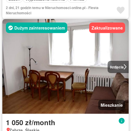
2 dni, 21 godzin temu w Nieruchomosci-online.pl - Fiesta
Nieruchomości
Dużym zainteresowaniem
Zaktualizowane
9
zdjęcia
Mieszkanie
1 050 zł/month
Zabrze, Śląskie