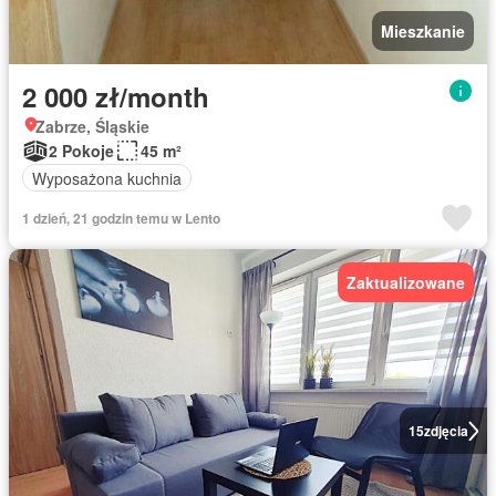
Mieszkanie
2 000 zł/month
Zabrze, Śląskie
2 Pokoje
45 m²
Wyposażona kuchnia
1 dzień, 21 godzin temu w Lento
Zaktualizowane
15
zdjęcia