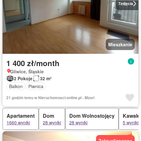
7
zdjęcia
Mieszkanie
1 400 zł/month
Gliwice, Śląskie
2 Pokoje
32 m²
Balkon
Piwnica
21 godzin temu w Nieruchomosci-online.pl - Mzuri
Apartament
Dom
Dom Wolnostojący
Kawale
1660 wyniki
28 wyniki
28 wyniki
5 wyniki
Zaktualizowane