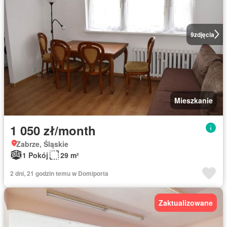
9
zdjęcia
Mieszkanie
1 050 zł/month
Zabrze, Śląskie
1 Pokój
29 m²
2 dni, 21 godzin temu w Domiporta
Zaktualizowane