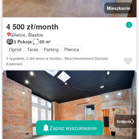
Mieszkanie
4 500 zł/month
Gliwice, Śląskie
3 Pokoje
65 m²
Ogród
Taras
Parking
Piwnica
3 tygodnie, 2 dni temu w Gratka - Next Investment Dariusz
Kwiecień
9
zdjęcia
Zapisz wyszukiwanie