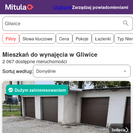
Ulubione
Zarządzaj powiadomieniami
Filtry
Słowa kluczowe
Cena
Pokoje
Łazienki
Typ Nie
Mieszkań do wynajęcia w Gliwice
2 067 dostępne nieruchomości
Sortuj według:
Domyślnie
Dużym zainteresowaniem
3
zdjęcia