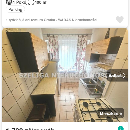
1 Pokój
400 m²
Parking
1 tydzień, 3 dni temu w Gratka - WADAS Nieruchomości
9
zdjęcia
Mieszkanie