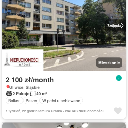
7
zdjęcia
Mieszkanie
2 100 zł/month
Gliwice, Śląskie
2 Pokoje
40 m²
Balkon
Basen
W pełni umeblowane
1 tydzień, 22 godzin temu w Gratka - WADAS Nieruchomości