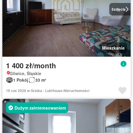
5
zdjęcia
Mieszkanie
1 400 zł/month
Gliwice, Śląskie
1 Pokój
33 m²
19 cze 2026 w Gratka - LukHouse-Nieruchomości
Dużym zainteresowaniem