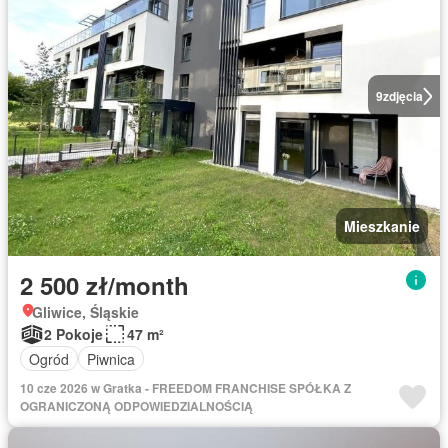
9
zdjęcia
Mieszkanie
2 500 zł/month
Gliwice, Śląskie
2 Pokoje
47 m²
Ogród
Piwnica
10 cze 2026 w Gratka - FREEDOM FRANCHISE SPÓŁKA Z
OGRANICZONĄ ODPOWIEDZIALNOŚCIĄ