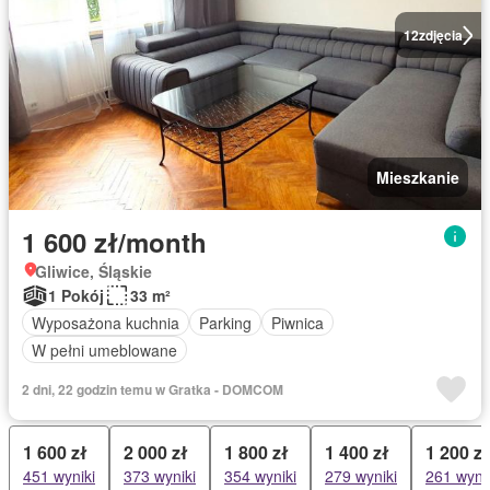
12
zdjęcia
Mieszkanie
1 600 zł/month
Gliwice, Śląskie
1 Pokój
33 m²
Wyposażona kuchnia
Parking
Piwnica
W pełni umeblowane
2 dni, 22 godzin temu w Gratka - DOMCOM
1 600 zł
2 000 zł
1 800 zł
1 400 zł
1 200 zł
451 wyniki
373 wyniki
354 wyniki
279 wyniki
261 wyni