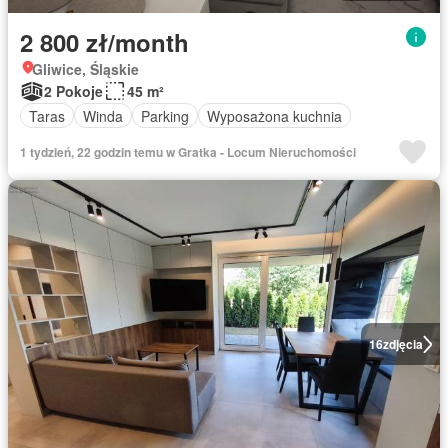
2 800 zł/month
Gliwice, Śląskie
2 Pokoje
45 m²
Taras
Winda
Parking
Wyposażona kuchnia
1 tydzień, 22 godzin temu w Gratka - Locum Nieruchomości
16
zdjęcia