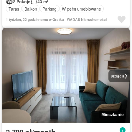
2 Pokoje
43 m²
Taras
Balkon
Parking
W pełni umeblowane
1 tydzień, 22 godzin temu w Gratka - WADAS Nieruchomości
8
zdjęcia
Mieszkanie
2 700 zł/month