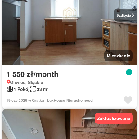
5
zdjęcia
Mieszkanie
1 550 zł/month
Gliwice, Śląskie
1 Pokój
33 m²
19 cze 2026 w Gratka - LukHouse-Nieruchomości
Zaktualizowane