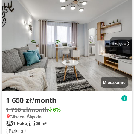
9
zdjęcia
Mieszkanie
1 650 zł/month
1 750 zł/month
6%
Gliwice, Śląskie
1 Pokój
26 m²
Parking