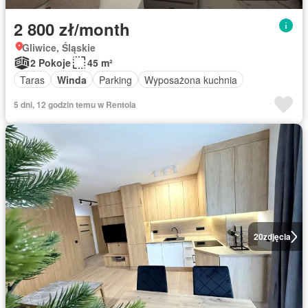
2 800 zł/month
Gliwice, Śląskie
2 Pokoje
45 m²
Taras
Winda
Parking
Wyposażona kuchnia
5 dni, 12 godzin temu w Rentola
20
zdjęcia