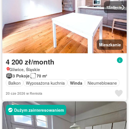
12
zdjęcia
Mieszkanie
4 200 zł/month
Gliwice, Śląskie
3 Pokoje
70 m²
Balkon
Wyposażona kuchnia
Winda
Nieumeblowane
20 cze 2026 w Rentola
Dużym zainteresowaniem