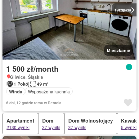
19
zdjęcia
Mieszkanie
1 500 zł/month
Gliwice, Śląskie
1 Pokój
49 m²
Winda
Wyposażona kuchnia
6 dni, 12 godzin temu w Rentola
Apartament
Dom
Dom Wolnostojący
Kawale
2130 wyniki
37 wyniki
37 wyniki
5 wyniki