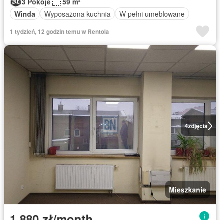
3 Pokoje
59 m²
Winda
Wyposażona kuchnia
W pełni umeblowane
1 tydzień, 12 godzin temu w Rentola
4
zdjęcia
Mieszkanie
1 880 zł/month