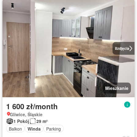
8
zdjęcia
Mieszkanie
1 600 zł/month
Gliwice, Śląskie
1 Pokój
29 m²
Balkon
Winda
Parking