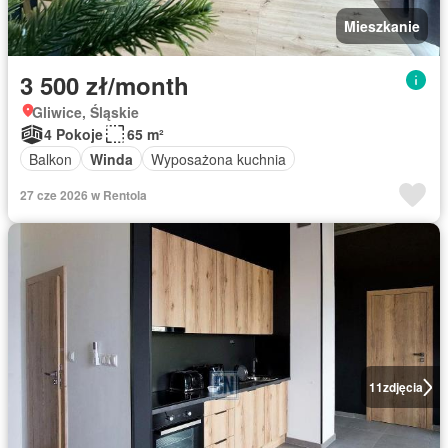
Mieszkanie
3 500 zł/month
Gliwice, Śląskie
4 Pokoje
65 m²
Balkon
Winda
Wyposażona kuchnia
27 cze 2026 w Rentola
11
zdjęcia