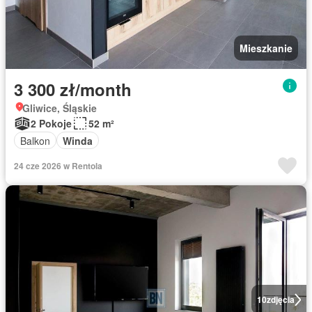
Mieszkanie
3 300 zł/month
Gliwice, Śląskie
2 Pokoje
52 m²
Balkon
Winda
24 cze 2026 w Rentola
10
zdjęcia