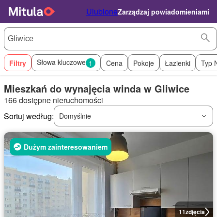
Ulubione
Zarządzaj powiadomieniami
Słowa kluczowe
Filtry
1
Cena
Pokoje
Łazienki
Typ 
Mieszkań do wynajęcia winda w Gliwice
166 dostępne nieruchomości
Sortuj według:
Domyślnie
Dużym zainteresowaniem
11
zdjęcia