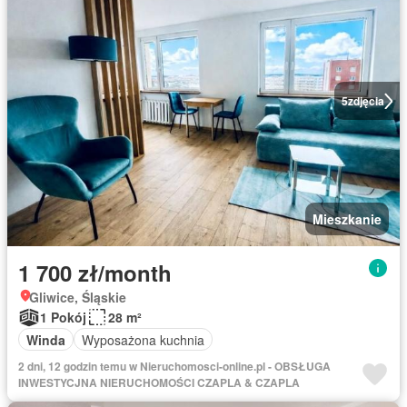
5
zdjęcia
Mieszkanie
1 700 zł/month
Gliwice, Śląskie
1 Pokój
28 m²
Winda
Wyposażona kuchnia
2 dni, 12 godzin temu w Nieruchomosci-online.pl - OBSŁUGA
INWESTYCJNA NIERUCHOMOŚCI CZAPLA & CZAPLA