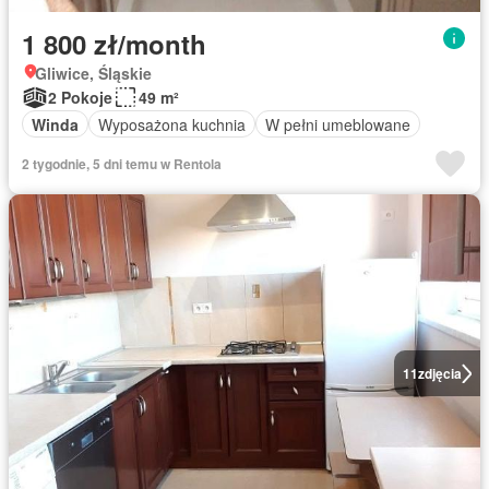
1 800 zł/month
Gliwice, Śląskie
2 Pokoje
49 m²
Winda
Wyposażona kuchnia
W pełni umeblowane
2 tygodnie, 5 dni temu w Rentola
11
zdjęcia