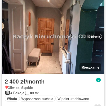
10
zdjęcia
Mieszkanie
2 400 zł/month
Gliwice, Śląskie
4 Pokoje
89 m²
Winda
Wyposażona kuchnia
W pełni umeblowane