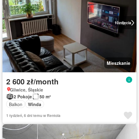
10
zdjęcia
Mieszkanie
2 600 zł/month
Gliwice, Śląskie
2 Pokoje
50 m²
Balkon
Winda
1 tydzień, 6 dni temu w Rentola