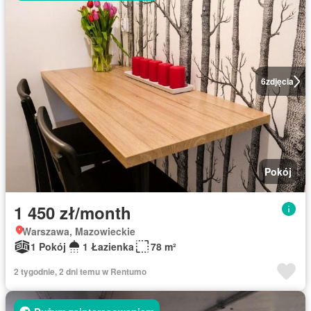
6
zdjęcia
Pokój
1 450 zł/month
Warszawa, Mazowieckie
1 Pokój
1 Łazienka
78 m²
2 tygodnie, 2 dni temu w Rentumo