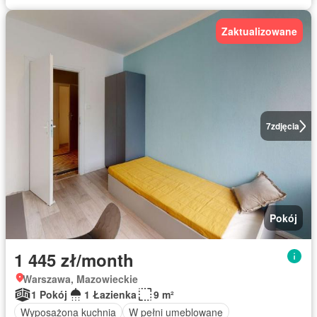
Zaktualizowane
7
zdjęcia
Pokój
1 445 zł/month
Warszawa, Mazowieckie
1 Pokój
1 Łazienka
9 m²
Wyposażona kuchnia
W pełni umeblowane