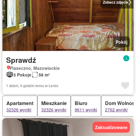
Zobacz zdjęcie
Pokój
Sprawdź
Piaseczno, Mazowieckie
3 Pokoje
58 m²
1 dzień, 4 godzin temu w Lento
Apartament
Mieszkanie
Biuro
Dom Wolnost
32326 wyniki
32326 wyniki
9611 wyniki
2762 wyniki
Zaktualizowane