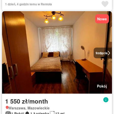
1 dzień, 4 godzin temu w Rentola
Nowe
9
zdjęcia
Pokój
1 550 zł/month
Warszawa, Mazowieckie
1 Pokój
1 Łazienka
12 m²