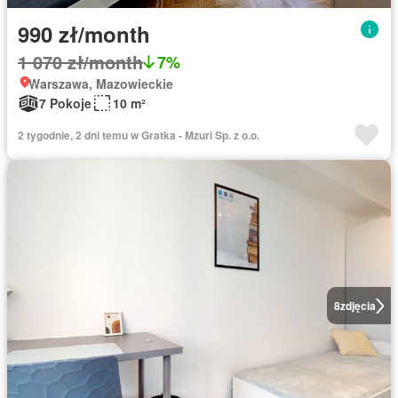
990 zł/month
1 070 zł/month
7%
Warszawa, Mazowieckie
7 Pokoje
10 m²
2 tygodnie, 2 dni temu w Gratka - Mzuri Sp. z o.o.
8
zdjęcia