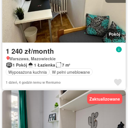
Pokój
1 240 zł/month
Warszawa, Mazowieckie
1 Pokój
1 Łazienka
7 m²
Wyposażona kuchnia
W pełni umeblowane
1 dzień, 4 godzin temu w Rentumo
Zaktualizowane