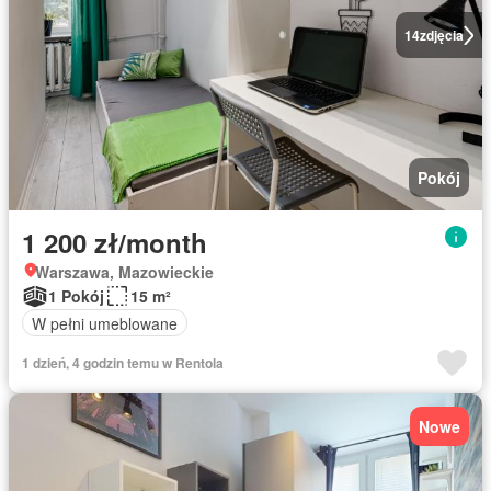
14
zdjęcia
Pokój
1 200 zł/month
Warszawa, Mazowieckie
1 Pokój
15 m²
W pełni umeblowane
1 dzień, 4 godzin temu w Rentola
Nowe