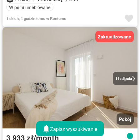
W pełni umeblowane
1 dzień, 4 godzin temu w Rentumo
Zaktualizowane
11
zdjęcia
Pokój
Zapisz wyszukiwanie
3 933 zł/month