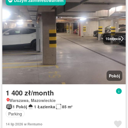
Dużym zainteresowaniem
10
zdjęcia
Pokój
1 400 zł/month
Warszawa, Mazowieckie
1 Pokój
1 Łazienka
85 m²
Parking
14 lip 2026 w Rentumo