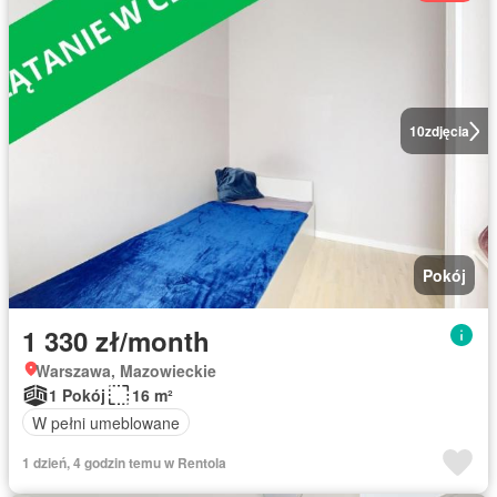
10
zdjęcia
Pokój
1 330 zł/month
Warszawa, Mazowieckie
1 Pokój
16 m²
W pełni umeblowane
1 dzień, 4 godzin temu w Rentola