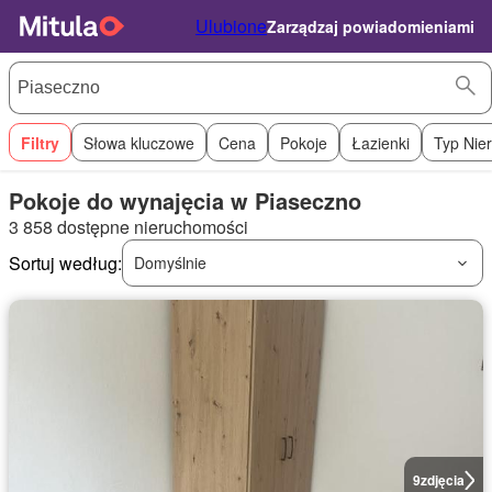
Ulubione
Zarządzaj powiadomieniami
Filtry
Słowa kluczowe
Cena
Pokoje
Łazienki
Typ Nie
Pokoje do wynajęcia w Piaseczno
3 858 dostępne nieruchomości
Sortuj według:
Domyślnie
9
zdjęcia