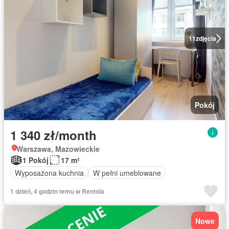
11
zdjęcia
Pokój
1 340 zł/month
Warszawa, Mazowieckie
1 Pokój
17 m²
Wyposażona kuchnia
W pełni umeblowane
1 dzień, 4 godzin temu w Rentola
Nowe