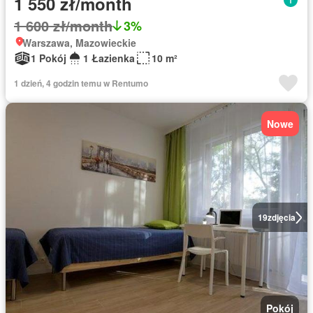
1 550 zł/month
1 600 zł/month
3%
Warszawa, Mazowieckie
1 Pokój
1 Łazienka
10 m²
1 dzień, 4 godzin temu w Rentumo
Nowe
19
zdjęcia
Pokój