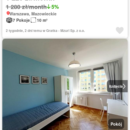
1 280 zł/month
5%
Warszawa, Mazowieckie
7 Pokoje
10 m²
2 tygodnie, 2 dni temu w Gratka - Mzuri Sp. z o.o.
8
zdjęcia
Pokój