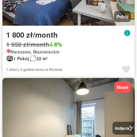
Pokój
1 800 zł/month
1 950 zł/month
8%
Warszawa, Mazowieckie
1 Pokój
22 m²
1 dzień, 4 godzin temu w Rentola
Nowe
8
zdjęcia