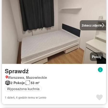
Zobacz zdjęcie
Pokój
Sprawdź
Warszawa, Mazowieckie
2 Pokoje
53 m²
Wyposażona kuchnia
1 dzień, 4 godzin temu w Lento