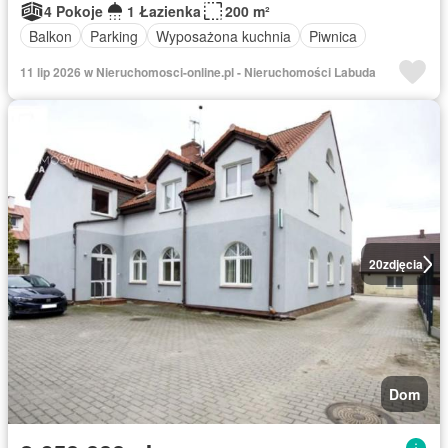
4 Pokoje
1 Łazienka
200 m²
Balkon
Parking
Wyposażona kuchnia
Piwnica
11 lip 2026 w Nieruchomosci-online.pl - Nieruchomości Labuda
20
zdjęcia
Dom