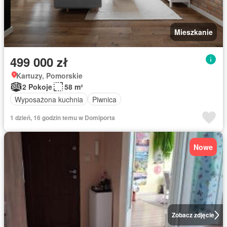
Mieszkanie
499 000 zł
Kartuzy, Pomorskie
2 Pokoje
58 m²
Wyposażona kuchnia
Piwnica
1 dzień, 16 godzin temu w Domiporta
Nowe
Zobacz zdjęcie