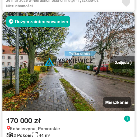
26 mar 2026 w Nieruchomosci-online.pl - Tyszkiewicz
Nieruchomości
Dużym zainteresowaniem
12
zdjęcia
Mieszkanie
170 000 zł
Kościerzyna, Pomorskie
2 Pokoje
44 m²