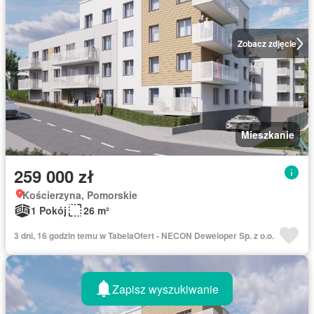
Zobacz zdjęcie
Mieszkanie
259 000 zł
Kościerzyna, Pomorskie
1 Pokój
26 m²
3 dni, 16 godzin temu w TabelaOfert - NECON Deweloper Sp. z o.o.
Zapisz wyszukiwanie