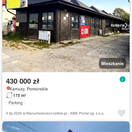
4
zdjęcia
Mieszkanie
430 000 zł
Kartuzy, Pomorskie
175 m²
Parking
4 lip 2026 w Nieruchomosci-online.pl - AMK Portal sp. z o.o.