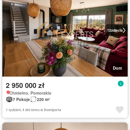
12
zdjęcia
Dom
2 950 000 zł
Chmielno, Pomorskie
7 Pokoje
220 m²
1 tydzień, 4 dni temu w Domiporta