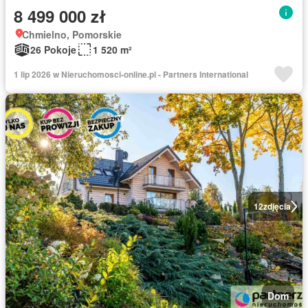
8 499 000 zł
Chmielno, Pomorskie
26 Pokoje
1 520 m²
1 lip 2026 w Nieruchomosci-online.pl - Partners International
12
zdjęcia
Dom