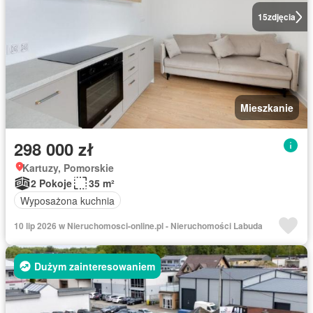
15
zdjęcia
Mieszkanie
298 000 zł
Kartuzy, Pomorskie
2 Pokoje
35 m²
Wyposażona kuchnia
10 lip 2026 w Nieruchomosci-online.pl - Nieruchomości Labuda
Dużym zainteresowaniem