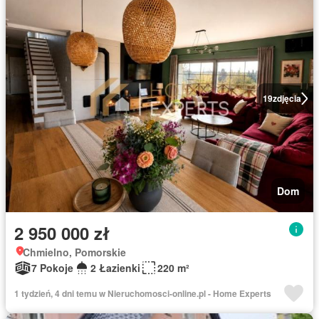
19
zdjęcia
Dom
2 950 000 zł
Chmielno, Pomorskie
7 Pokoje
2 Łazienki
220 m²
1 tydzień, 4 dni temu w Nieruchomosci-online.pl - Home Experts