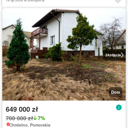
16 lip 2026 w Domiporta
24
zdjęcia
Dom
649 000 zł
700 000 zł
7%
Chmielno, Pomorskie