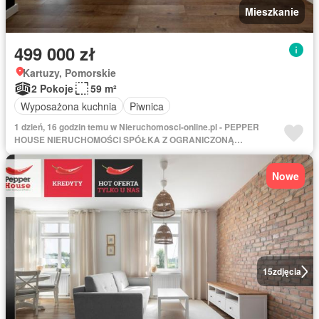
Mieszkanie
499 000 zł
Kartuzy, Pomorskie
2 Pokoje
59 m²
Wyposażona kuchnia
Piwnica
1 dzień, 16 godzin temu w Nieruchomosci-online.pl - PEPPER
HOUSE NIERUCHOMOŚCI SPÓŁKA Z OGRANICZONĄ
ODPOWIEDZIALNOŚCIĄ
Nowe
15
zdjęcia