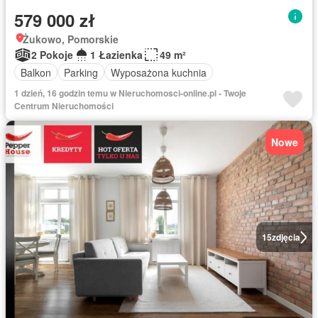
579 000 zł
Żukowo, Pomorskie
2 Pokoje
1 Łazienka
49 m²
Balkon
Parking
Wyposażona kuchnia
1 dzień, 16 godzin temu w Nieruchomosci-online.pl - Twoje
Centrum Nieruchomości
Nowe
15
zdjęcia