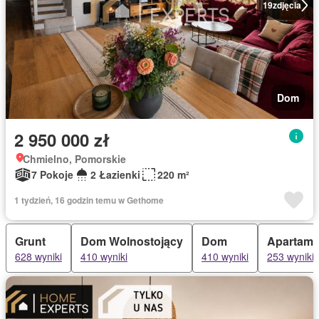
19
zdjęcia
Dom
2 950 000 zł
Chmielno, Pomorskie
7 Pokoje
2 Łazienki
220 m²
1 tydzień, 16 godzin temu w Gethome
Grunt
Dom Wolnostojący
Dom
Apartame
628 wyniki
410 wyniki
410 wyniki
253 wyniki