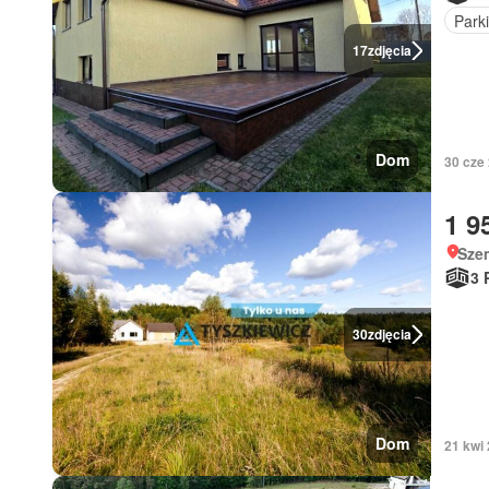
Park
17
zdjęcia
Dom
30 cze 
1 9
Sze
3 
30
zdjęcia
Dom
21 kwi