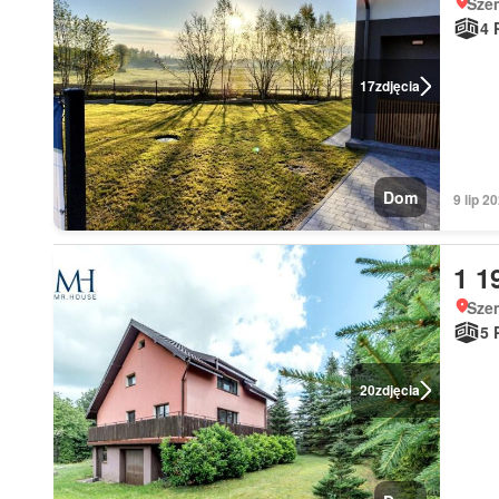
Sze
4 
17
zdjęcia
Dom
9 lip 2
1 1
Sze
5 
20
zdjęcia