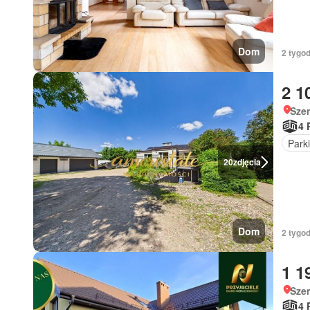
Dom
2 tygo
2 1
Sze
4 
Park
20
zdjęcia
Dom
2 tygod
1 1
Sze
4 