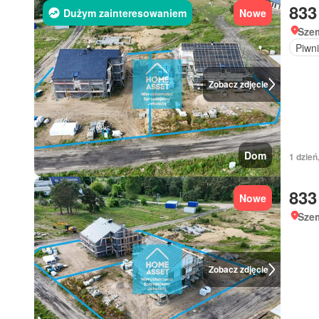
833
Dużym zainteresowaniem
Nowe
Sze
Piwn
Zobacz zdjęcie
Dom
1 dzień
833
Nowe
Sze
Zobacz zdjęcie