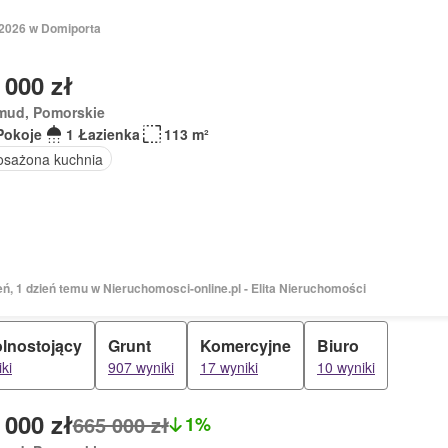
 2026 w Domiporta
 000 zł
mud, Pomorskie
Pokoje
1 Łazienka
113 m²
sażona kuchnia
eń, 1 dzień temu w Nieruchomosci-online.pl - Elita Nieruchomości
lnostojący
Grunt
Komercyjne
Biuro
ki
907 wyniki
17 wyniki
10 wyniki
 000 zł
665 000 zł
1%