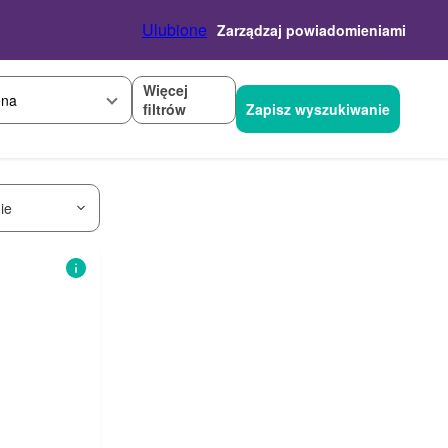
Ulubione
Zarządzaj powiadomieniami
Więcej
na
filtrów
Zapisz wyszukiwanie
ie