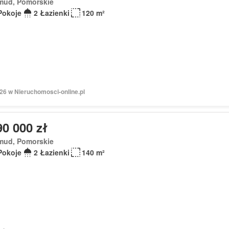
mud, Pomorskie
Pokoje
2 Łazienki
120 m²
026 w Nieruchomosci-online.pl
90 000 zł
mud, Pomorskie
Pokoje
2 Łazienki
140 m²