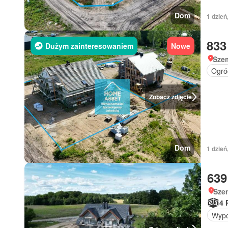
Dom
1 dzień
833
Dużym zainteresowaniem
Nowe
Sze
Ogró
Zobacz zdjęcie
Dom
1 dzień
639
Sze
4 
Wypo