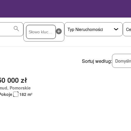
Ce
Sortuj według:
Domyśln
50 000 zł
mud, Pomorskie
Pokoje
182 m²