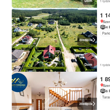
Dom
1 tydzi
1 1
Sze
4 
Park
20
zdjęcia
Dom
1 tydzi
1 8
Sze
6 
Tara
20
zdjęcia