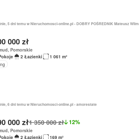
dnie, 5 dni temu w Nieruchomosci-online.pl - DOBRY POŚREDNIK Mateusz Wilm
00 000 zł
mud, Pomorskie
Pokoje
2 Łazienki
1 061 m²
ing
nie, 6 dni temu w Nieruchomosci-online.pl - amorestate
90 000 zł
1 350 000 zł
12%
mud, Pomorskie
Pokoje
2 Łazienki
169 m²