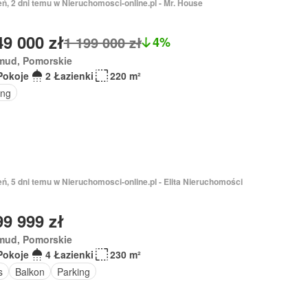
eń, 2 dni temu w Nieruchomosci-online.pl - Mr. House
49 000 zł
1 199 000 zł
4%
mud, Pomorskie
Pokoje
2 Łazienki
220 m²
ing
eń, 5 dni temu w Nieruchomosci-online.pl - Elita Nieruchomości
99 999 zł
mud, Pomorskie
Pokoje
4 Łazienki
230 m²
s
Balkon
Parking