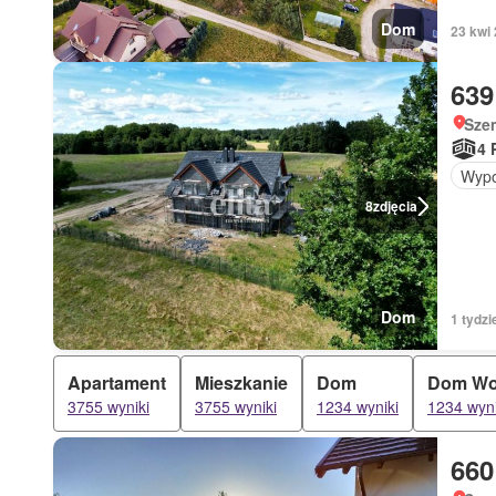
Dom
23 kwi
639
Sze
4 
Wypo
8
zdjęcia
Dom
1 tydzi
Apartament
Mieszkanie
Dom
Dom Wo
3755 wyniki
3755 wyniki
1234 wyniki
1234 wyni
660