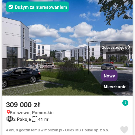
Dużym zainteresowaniem
Zobacz zdjęcie
Nowy
Mieszkanie
309 000 zł
Bolszewo, Pomorskie
2 Pokoje
41 m²
4 dni, 3 godzin temu w morizon.pl - Orlex MG House sp. z o.o.