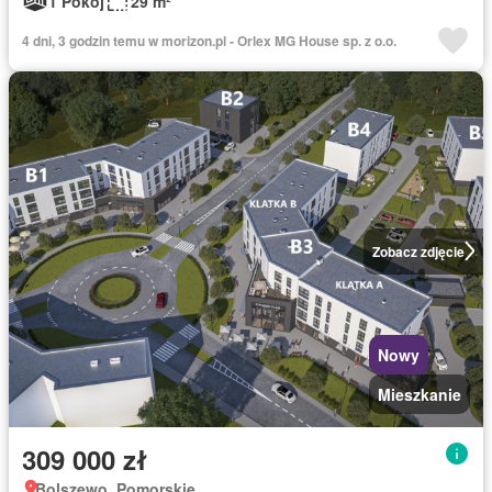
1 Pokój
29 m²
4 dni, 3 godzin temu w morizon.pl - Orlex MG House sp. z o.o.
Zobacz zdjęcie
Nowy
Mieszkanie
309 000 zł
Bolszewo, Pomorskie