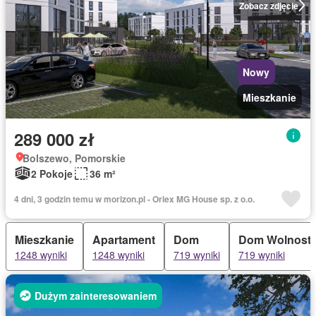
Zobacz zdjęcie
Nowy
Mieszkanie
289 000 zł
Bolszewo, Pomorskie
2 Pokoje
36 m²
4 dni, 3 godzin temu w morizon.pl - Orlex MG House sp. z o.o.
Mieszkanie
Apartament
Dom
Dom Wolnosto
1248 wyniki
1248 wyniki
719 wyniki
719 wyniki
Dużym zainteresowaniem