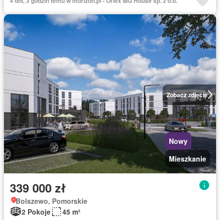
4 dni, 3 godzin temu w morizon.pl - Orlex MG House sp. z o.o.
Zobacz zdjęcie
Nowy
Mieszkanie
339 000 zł
Bolszewo, Pomorskie
2 Pokoje
45 m²