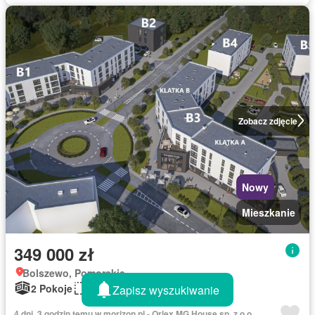
Zobacz zdjęcie
Nowy
Mieszkanie
349 000 zł
Bolszewo, Pomorskie
2 Pokoje
48 m²
Zapisz wyszukiwanie
4 dni, 3 godzin temu w morizon.pl - Orlex MG House sp. z o.o.