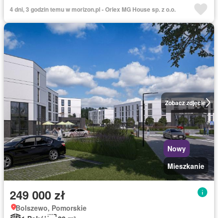
4 dni, 3 godzin temu w morizon.pl - Orlex MG House sp. z o.o.
Zobacz zdjęcie
Nowy
Mieszkanie
249 000 zł
Bolszewo, Pomorskie