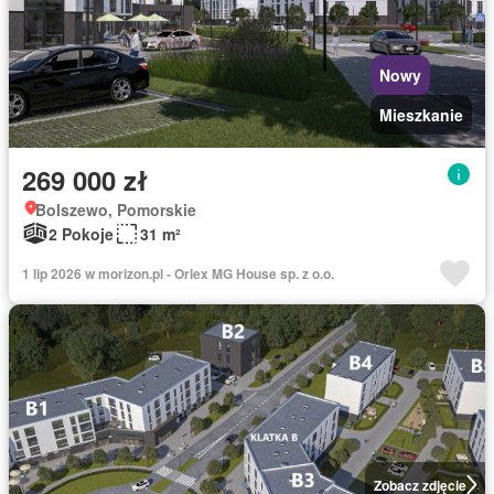
Nowy
Mieszkanie
269 000 zł
Bolszewo, Pomorskie
2 Pokoje
31 m²
1 lip 2026 w morizon.pl - Orlex MG House sp. z o.o.
Zobacz zdjęcie