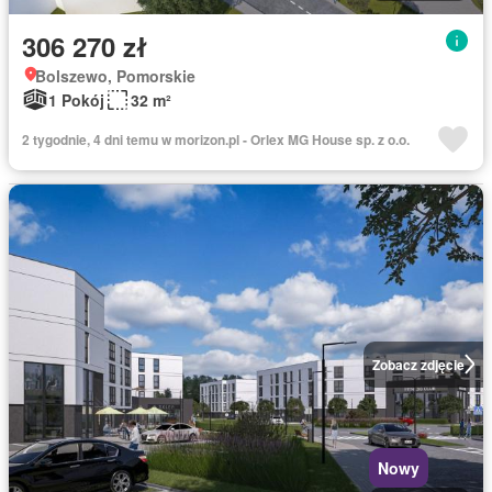
306 270 zł
Bolszewo, Pomorskie
1 Pokój
32 m²
2 tygodnie, 4 dni temu w morizon.pl - Orlex MG House sp. z o.o.
Zobacz zdjęcie
Nowy