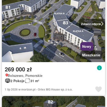
Zobacz zdjęcie
Nowy
Mieszkanie
269 000 zł
Bolszewo, Pomorskie
2 Pokoje
31 m²
1 lip 2026 w morizon.pl - Orlex MG House sp. z o.o.