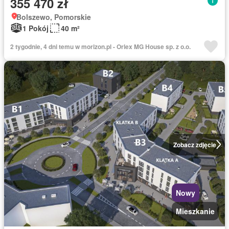
355 470 zł
Bolszewo, Pomorskie
1 Pokój
40 m²
2 tygodnie, 4 dni temu w morizon.pl - Orlex MG House sp. z o.o.
Zobacz zdjęcie
Nowy
Mieszkanie