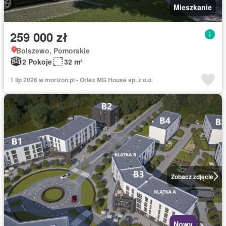
Mieszkanie
259 000 zł
Bolszewo, Pomorskie
2 Pokoje
32 m²
1 lip 2026 w morizon.pl - Orlex MG House sp. z o.o.
Zobacz zdjęcie
Nowy