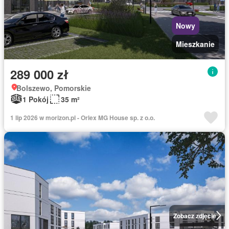
Nowy
Mieszkanie
289 000 zł
Bolszewo, Pomorskie
1 Pokój
35 m²
1 lip 2026 w morizon.pl - Orlex MG House sp. z o.o.
Zobacz zdjęcie