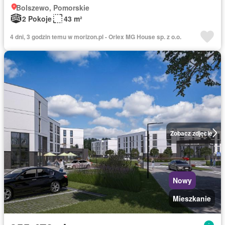
Bolszewo, Pomorskie
2 Pokoje
43 m²
4 dni, 3 godzin temu w morizon.pl - Orlex MG House sp. z o.o.
Zobacz zdjęcie
Nowy
Mieszkanie