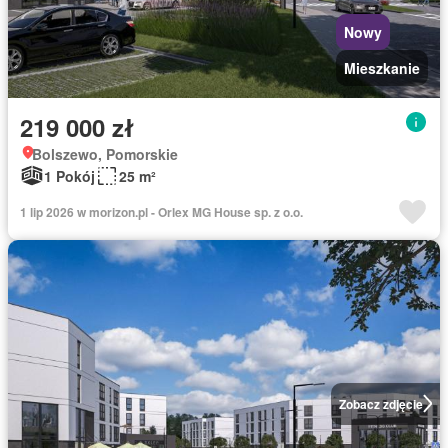
Nowy
Mieszkanie
219 000 zł
Bolszewo, Pomorskie
1 Pokój
25 m²
1 lip 2026 w morizon.pl - Orlex MG House sp. z o.o.
Zobacz zdjęcie