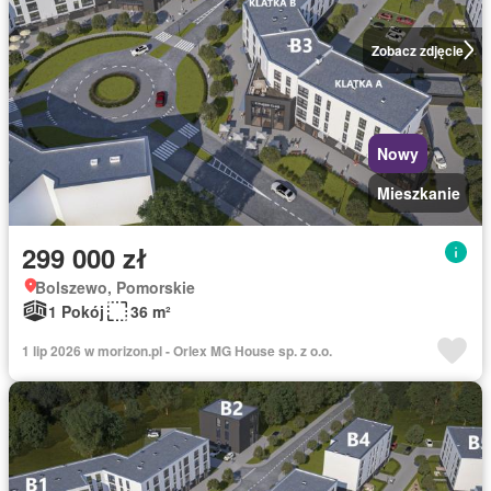
Zobacz zdjęcie
Nowy
Mieszkanie
299 000 zł
Bolszewo, Pomorskie
1 Pokój
36 m²
1 lip 2026 w morizon.pl - Orlex MG House sp. z o.o.