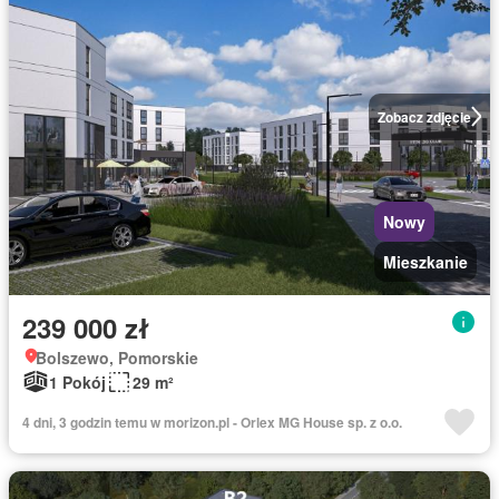
Zobacz zdjęcie
Nowy
Mieszkanie
239 000 zł
Bolszewo, Pomorskie
1 Pokój
29 m²
4 dni, 3 godzin temu w morizon.pl - Orlex MG House sp. z o.o.