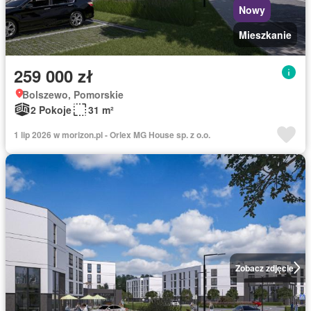
Nowy
Mieszkanie
259 000 zł
Bolszewo, Pomorskie
2 Pokoje
31 m²
1 lip 2026 w morizon.pl - Orlex MG House sp. z o.o.
Zobacz zdjęcie