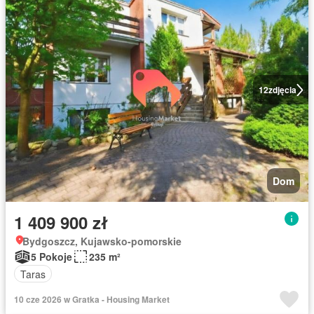
12
zdjęcia
Dom
1 409 900 zł
Bydgoszcz, Kujawsko-pomorskie
5 Pokoje
235 m²
Taras
10 cze 2026 w Gratka - Housing Market