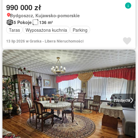
990 000 zł
Bydgoszcz, Kujawsko-pomorskie
5 Pokoje
136 m²
Taras
Wyposażona kuchnia
Parking
13 lip 2026 w Gratka - Libera Nieruchomości
22
zdjęcia