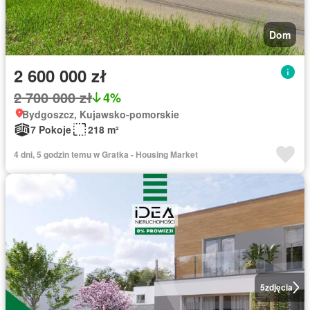
Dom
2 600 000 zł
2 700 000 zł
4%
Bydgoszcz, Kujawsko-pomorskie
7 Pokoje
218 m²
4 dni, 5 godzin temu w Gratka - Housing Market
5
zdjęcia