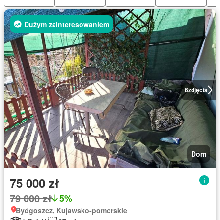
Dużym zainteresowaniem
6
zdjęcia
Dom
75 000 zł
79 000 zł
5%
Bydgoszcz, Kujawsko-pomorskie