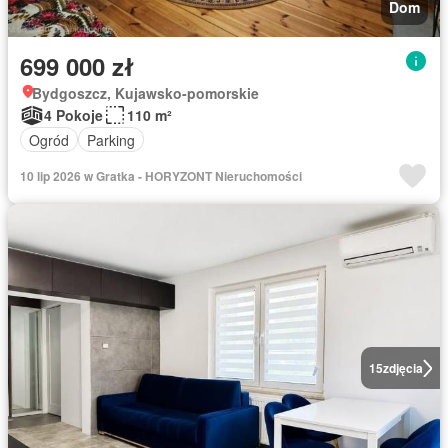
Dom
699 000 zł
Bydgoszcz, Kujawsko-pomorskie
4 Pokoje
110 m²
Ogród
Parking
10 lip 2026 w Gratka - HORYZONT Nieruchomości
15
zdjęcia