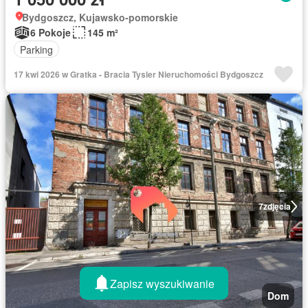
Bydgoszcz, Kujawsko-pomorskie
6 Pokoje
145 m²
Parking
17 kwi 2026 w Gratka - Bracia Tysler Nieruchomości Bydgoszcz
7
zdjęcia
Zapisz wyszukiwanie
Dom