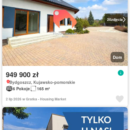
20
zdjęcia
Dom
949 900 zł
Bydgoszcz, Kujawsko-pomorskie
6 Pokoje
165 m²
2 lip 2026 w Gratka - Housing Market