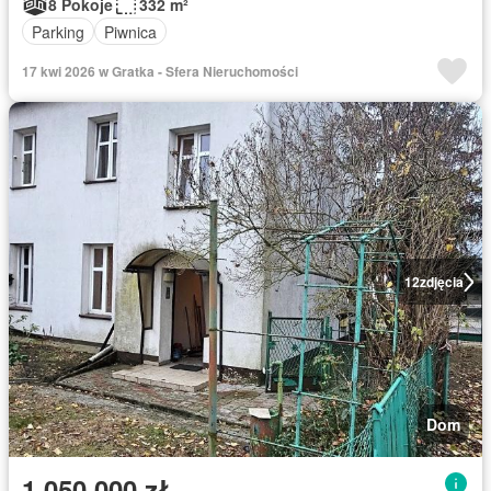
8 Pokoje
332 m²
Parking
Piwnica
17 kwi 2026 w Gratka - Sfera Nieruchomości
12
zdjęcia
Dom
1 050 000 zł