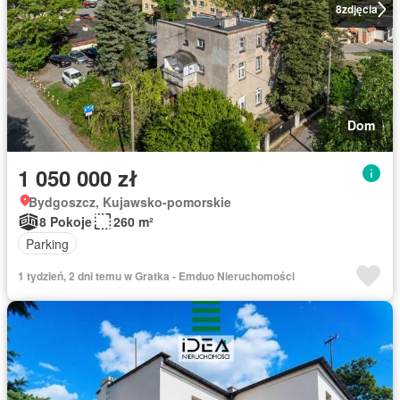
8
zdjęcia
Dom
1 050 000 zł
Bydgoszcz, Kujawsko-pomorskie
8 Pokoje
260 m²
Parking
1 tydzień, 2 dni temu w Gratka - Emduo Nieruchomości