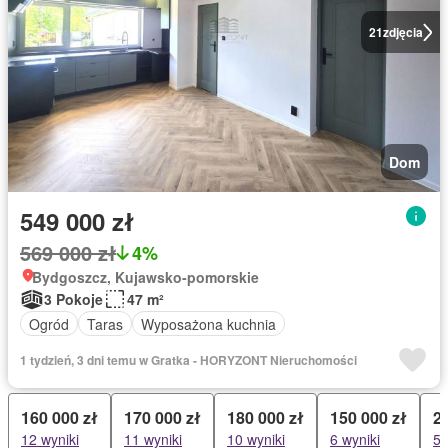
21
zdjęcia
Dom
549 000 zł
569 000 zł
4%
Bydgoszcz, Kujawsko-pomorskie
3 Pokoje
47 m²
Ogród
Taras
Wyposażona kuchnia
1 tydzień, 3 dni temu w Gratka - HORYZONT Nieruchomości
160 000 zł
170 000 zł
180 000 zł
150 000 zł
2
12 wyniki
11 wyniki
10 wyniki
6 wyniki
5 