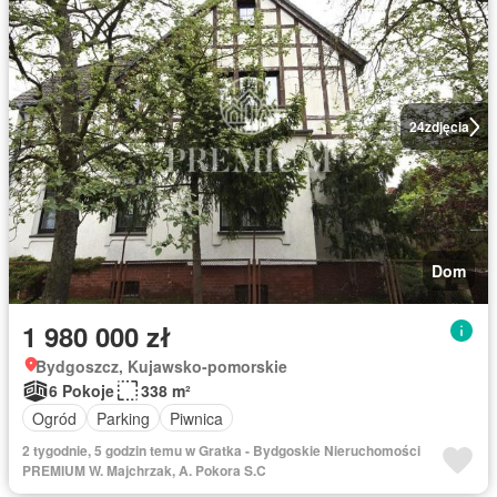
24
zdjęcia
Dom
1 980 000 zł
Bydgoszcz, Kujawsko-pomorskie
6 Pokoje
338 m²
Ogród
Parking
Piwnica
2 tygodnie, 5 godzin temu w Gratka - Bydgoskie Nieruchomości
PREMIUM W. Majchrzak, A. Pokora S.C