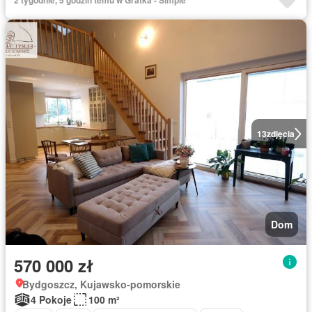
2 tygodnie, 5 godzin temu w Gratka - Simple
13
zdjęcia
Dom
570 000 zł
Bydgoszcz, Kujawsko-pomorskie
4 Pokoje
100 m²