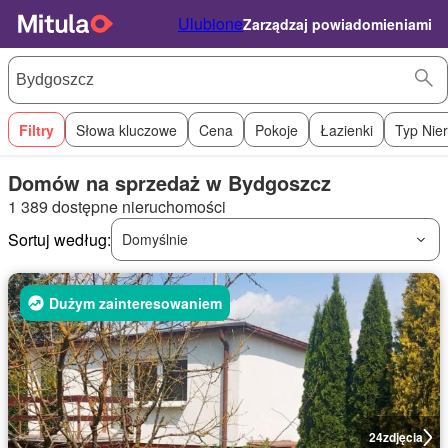
Ulubione
Zarządzaj powiadomieniami
Filtry
Słowa kluczowe
Cena
Pokoje
Łazienki
Typ Nie
Domów na sprzedaż w Bydgoszcz
1 389 dostępne nieruchomości
Sortuj według:
Domyślnie
Dużym zainteresowaniem
24
zdjęcia