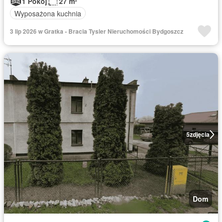
1 Pokój
27 m²
Wyposażona kuchnia
3 lip 2026 w Gratka - Bracia Tysler Nieruchomości Bydgoszcz
5
zdjęcia
Dom