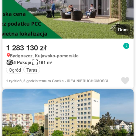
Dom
1 283 130 zł
Bydgoszcz, Kujawsko-pomorskie
5 Pokoje
161 m²
Ogród
Taras
1 tydzień, 5 godzin temu w Gratka - IDEA NIERUCHOMOŚCI