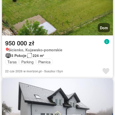
Dom
950 000 zł
Sicienko, Kujawsko-pomorskie
5 Pokoje
224 m²
Taras
Parking
Piwnica
22 cze 2026 w morizon.pl - Suszka i Syn