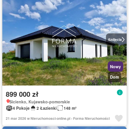
6
zdjęcia
Nowy
Dom
899 000 zł
Sicienko, Kujawsko-pomorskie
4 Pokoje
2 Łazienki
148 m²
21 mar 2026 w Nieruchomosci-online.pl - Forma Nieruchomości