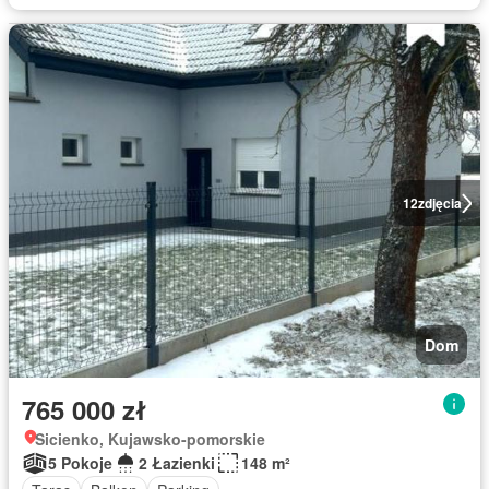
12
zdjęcia
Dom
765 000 zł
Sicienko, Kujawsko-pomorskie
5 Pokoje
2 Łazienki
148 m²