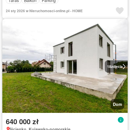
Taras
Balkon
Parking
24 sty 2026 w Nieruchomosci-online.pl - HOME
18
zdjęcia
Dom
640 000 zł
Sicienko, Kujawsko-pomorskie