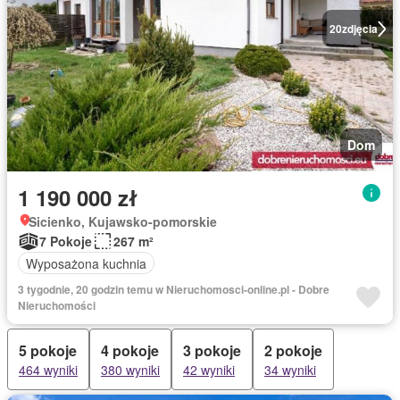
20
zdjęcia
Dom
1 190 000 zł
Sicienko, Kujawsko-pomorskie
7 Pokoje
267 m²
Wyposażona kuchnia
3 tygodnie, 20 godzin temu w Nieruchomosci-online.pl - Dobre
Nieruchomości
5 pokoje
4 pokoje
3 pokoje
2 pokoje
464 wyniki
380 wyniki
42 wyniki
34 wyniki