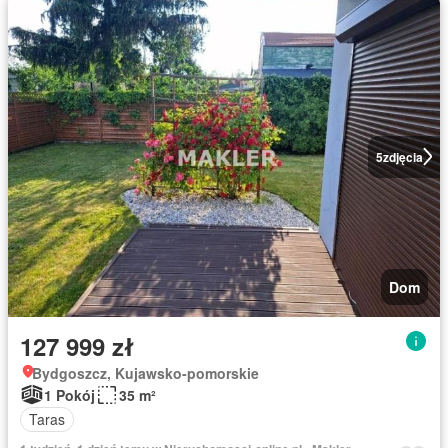
5
zdjęcia
Dom
127 999 zł
Bydgoszcz, Kujawsko-pomorskie
1 Pokój
35 m²
Taras