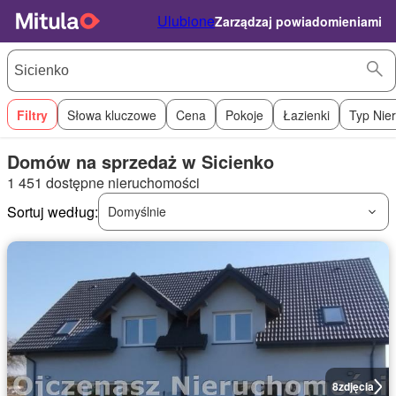
Ulubione
Zarządzaj powiadomieniami
Filtry
Słowa kluczowe
Cena
Pokoje
Łazienki
Typ Nie
Domów na sprzedaż w Sicienko
1 451 dostępne nieruchomości
Sortuj według:
Domyślnie
8
zdjęcia