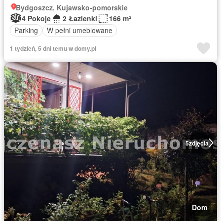
Bydgoszcz, Kujawsko-pomorskie
4 Pokoje
2 Łazienki
166 m²
Parking
W pełni umeblowane
1 tydzień, 5 dni temu w domy.pl
5
zdjęcia
Dom