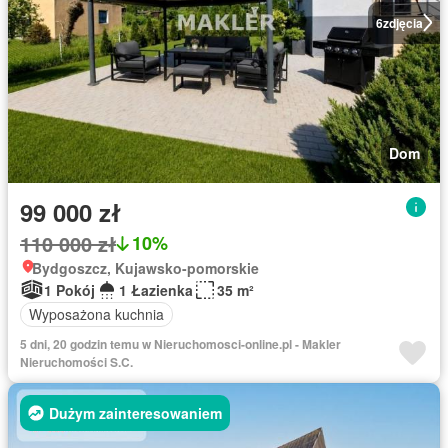
6
zdjęcia
Dom
99 000 zł
110 000 zł
10%
Bydgoszcz, Kujawsko-pomorskie
1 Pokój
1 Łazienka
35 m²
Wyposażona kuchnia
5 dni, 20 godzin temu w Nieruchomosci-online.pl - Makler
Nieruchomości S.C.
Dużym zainteresowaniem