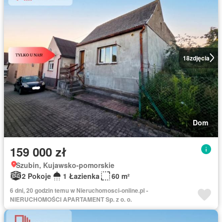
18
zdjęcia
Dom
159 000 zł
Szubin, Kujawsko-pomorskie
2 Pokoje
1 Łazienka
60 m²
6 dni, 20 godzin temu w Nieruchomosci-online.pl -
NIERUCHOMOŚCI APARTAMENT Sp. z o. o.