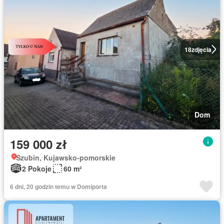
18
zdjęcia
Dom
159 000 zł
Szubin, Kujawsko-pomorskie
2 Pokoje
60 m²
6 dni, 20 godzin temu w Domiporta