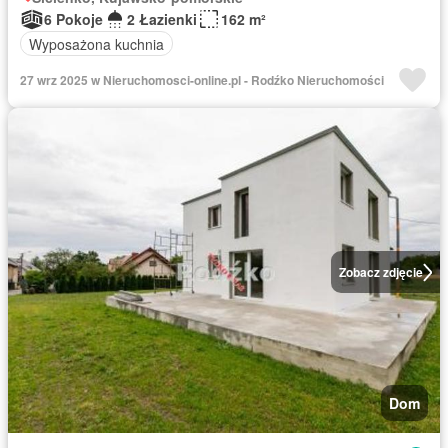
6 Pokoje
2 Łazienki
162 m²
Wyposażona kuchnia
27 wrz 2025 w Nieruchomosci-online.pl - Rodźko Nieruchomości
Zobacz zdjęcie
Dom