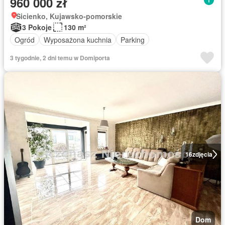
960 000 zł
Sicienko, Kujawsko-pomorskie
3 Pokoje
130 m²
Ogród
Wyposażona kuchnia
Parking
3 tygodnie, 2 dni temu w Domiporta
16
zdjęcia
Dom