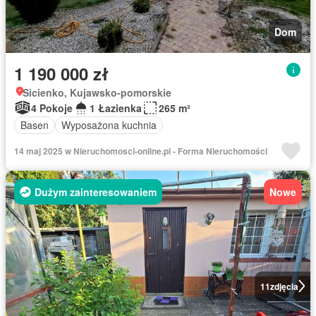
Dom
1 190 000 zł
Sicienko, Kujawsko-pomorskie
4 Pokoje
1 Łazienka
265 m²
Basen
Wyposażona kuchnia
14 maj 2025 w Nieruchomosci-online.pl - Forma Nieruchomości
Dużym zainteresowaniem
Nowe
11
zdjęcia