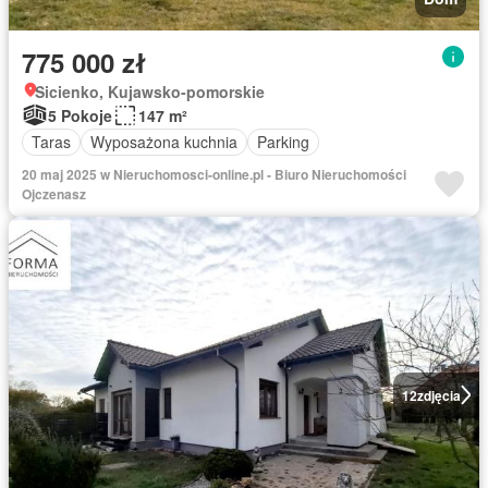
775 000 zł
Sicienko, Kujawsko-pomorskie
5 Pokoje
147 m²
Taras
Wyposażona kuchnia
Parking
20 maj 2025 w Nieruchomosci-online.pl - Biuro Nieruchomości
Ojczenasz
12
zdjęcia