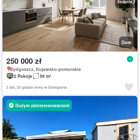
5
zdjęcia
Dom
250 000 zł
Bydgoszcz, Kujawsko-pomorskie
2 Pokoje
50 m²
2 dni, 20 godzin temu w Domiporta
Dużym zainteresowaniem