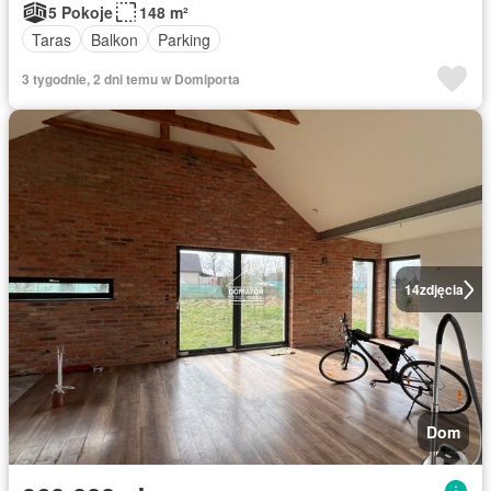
5 Pokoje
148 m²
Taras
Balkon
Parking
3 tygodnie, 2 dni temu w Domiporta
14
zdjęcia
Dom