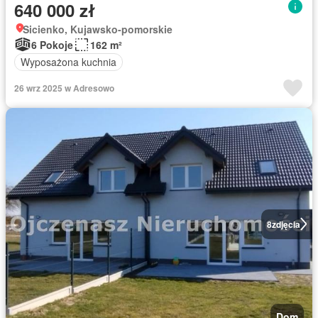
640 000 zł
Sicienko, Kujawsko-pomorskie
6 Pokoje
162 m²
Wyposażona kuchnia
26 wrz 2025 w Adresowo
8
zdjęcia
Dom