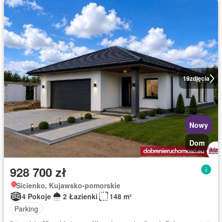
19
zdjęcia
Nowy
Dom
928 700 zł
Sicienko, Kujawsko-pomorskie
4 Pokoje
2 Łazienki
148 m²
Parking