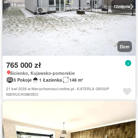
12
zdjęcia
Dom
765 000 zł
Sicienko, Kujawsko-pomorskie
5 Pokoje
1 Łazienka
148 m²
21 kwi 2026 w Nieruchomosci-online.pl - KATERLA GROUP
NIERUCHOMOŚCI