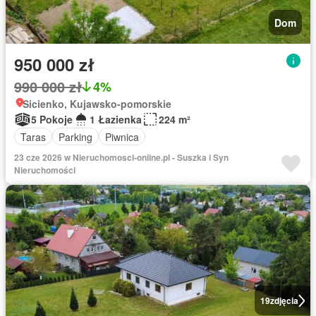
Dom
950 000 zł
990 000 zł
4%
Sicienko, Kujawsko-pomorskie
5 Pokoje
1 Łazienka
224 m²
Taras
Parking
Piwnica
23 cze 2026 w Nieruchomosci-online.pl - Suszka i Syn
Nieruchomości
19
zdjęcia