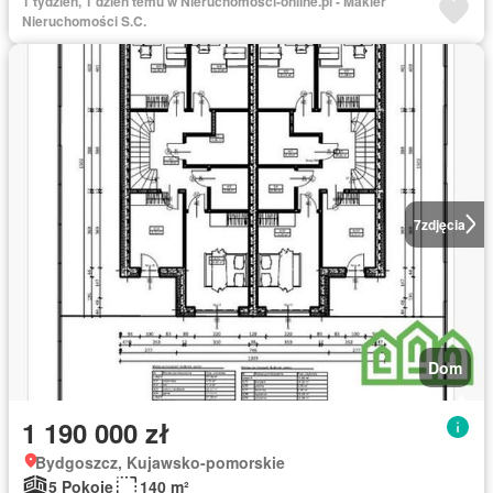
1 tydzień, 1 dzień temu w Nieruchomosci-online.pl - Makler
Nieruchomości S.C.
7
zdjęcia
Dom
1 190 000 zł
Bydgoszcz, Kujawsko-pomorskie
5 Pokoje
140 m²