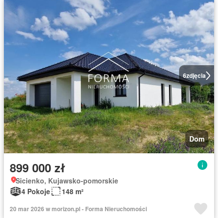
6
zdjęcia
Dom
899 000 zł
Sicienko, Kujawsko-pomorskie
4 Pokoje
148 m²
20 mar 2026 w morizon.pl - Forma Nieruchomości