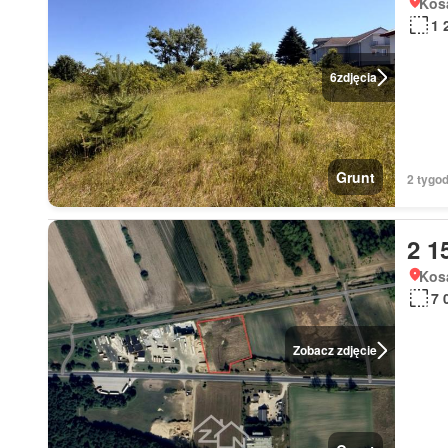
Kos
1 
6
zdjęcia
Grunt
2 tygod
2 1
Kos
7 
Zobacz zdjęcie