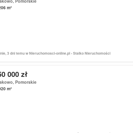
akowo, Pomorskie
206 m²
nie, 3 dni temu w Nieruchomosci-online.pl - Stalko Nieruchomości
50 000 zł
akowo, Pomorskie
020 m²