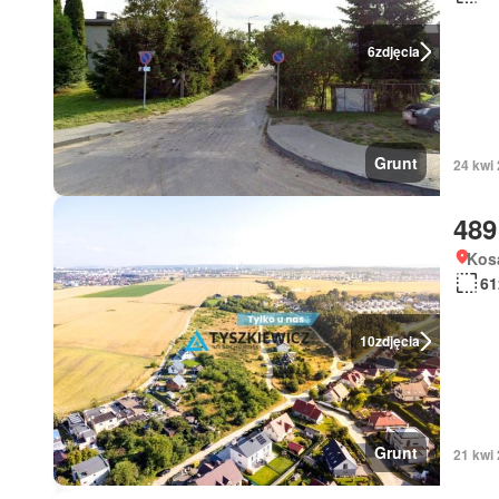
6
zdjęcia
Grunt
24 kwi
489
Kos
61
10
zdjęcia
Grunt
21 kwi