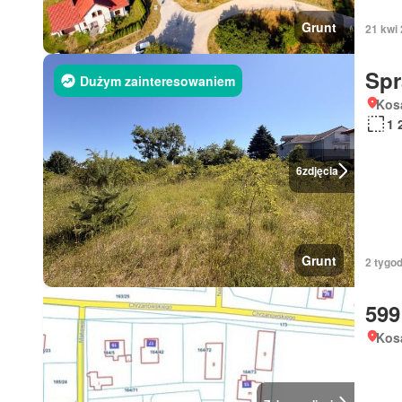
Grunt
21 kwi
Sp
Dużym zainteresowaniem
Kos
1 
6
zdjęcia
Grunt
2 tygod
599
Kos