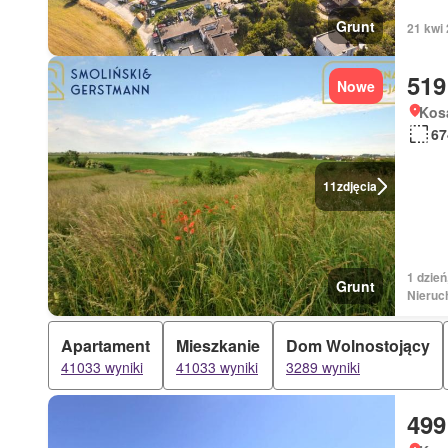
Grunt
21 kwi
519
Nowe
Kos
67
11
zdjęcia
1 dzień
Grunt
Nieruc
Apartament
Mieszkanie
Dom Wolnostojący
41033 wyniki
41033 wyniki
3289 wyniki
499