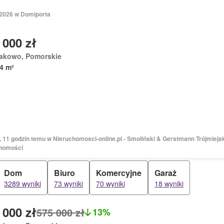
 2026 w Domiporta
 000 zł
akowo, Pomorskie
4 m²
, 11 godzin temu w Nieruchomosci-online.pl - Smoliński & Gerstmann Trójmiejs
homości
Dom
Biuro
Komercyjne
Garaż
3289 wyniki
73 wyniki
70 wyniki
18 wyniki
 000 zł
575 000 zł
13%