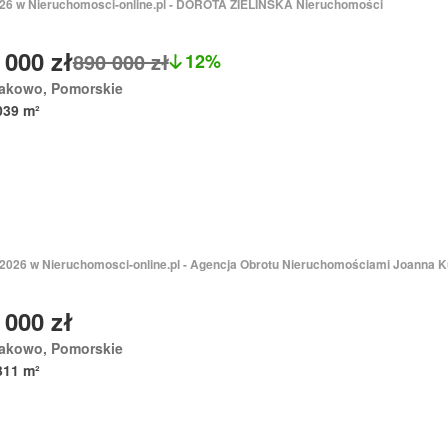
2026 w Nieruchomosci-online.pl - DOROTA ZIELIŃSKA Nieruchomości
 000 zł
890 000 zł
12%
akowo, Pomorskie
039 m²
 2026 w Nieruchomosci-online.pl - Agencja Obrotu Nieruchomościami Joanna K
 000 zł
akowo, Pomorskie
311 m²