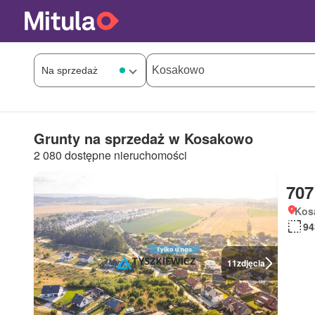
Grunty na sprzedaż w Kosakowo
2 080 dostępne nieruchomości
707
Kos
94
11
zdjęcia