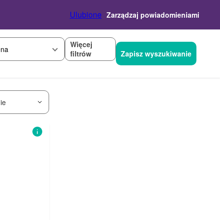
Ulubione
Zarządzaj powiadomieniami
Więcej
na
filtrów
Zapisz wyszukiwanie
ie