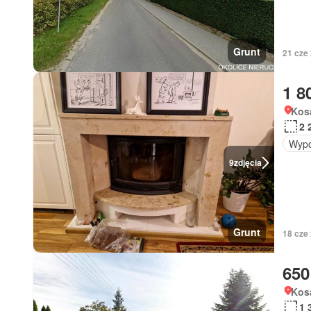
Grunt
21 cze
1 8
Kos
2 
Wypo
9
zdjęcia
Grunt
18 cze
650
Kos
1 