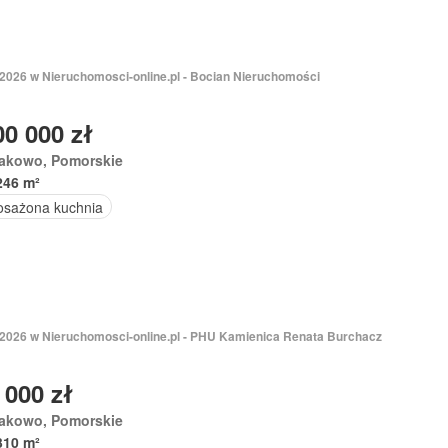
 2026 w Nieruchomosci-online.pl - Bocian Nieruchomości
00 000 zł
akowo, Pomorskie
246 m²
sażona kuchnia
 2026 w Nieruchomosci-online.pl - PHU Kamienica Renata Burchacz
 000 zł
akowo, Pomorskie
310 m²