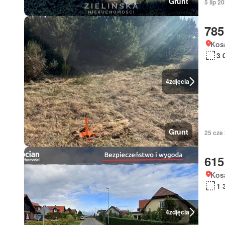
Grunt
5 lip 
785
Kos
3 
4
zdjęcia
Grunt
25 cze
615
Kos
1 
4
zdjęcia