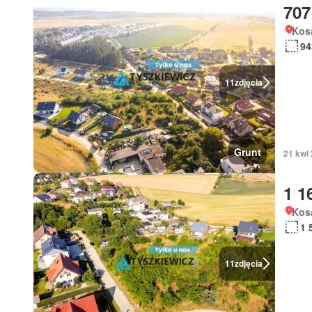
707
Kos
94
11
zdjęcia
Grunt
21 kwi
1 1
Kos
1 
11
zdjęcia