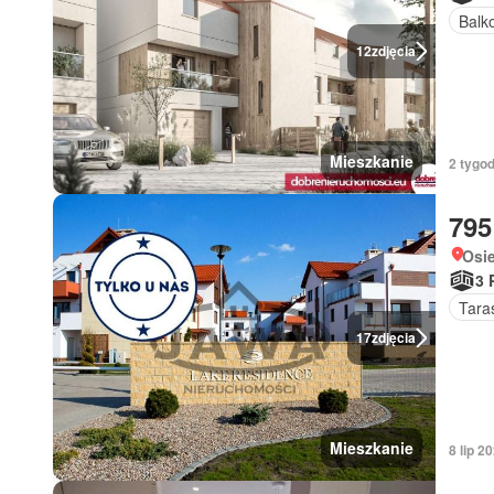
Balk
12
zdjęcia
Mieszkanie
2 tygod
795
Osi
3 
Tara
17
zdjęcia
Mieszkanie
8 lip 