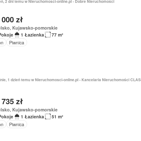
eń, 2 dni temu w Nieruchomosci-online.pl - Dobre Nieruchomości
 000 zł
elsko, Kujawsko-pomorskie
Pokoje
1 Łazienka
77 m²
on
Piwnica
dnie, 1 dzień temu w Nieruchomosci-online.pl - Kancelaria Nieruchomości CLAS
 735 zł
elsko, Kujawsko-pomorskie
Pokoje
1 Łazienka
51 m²
on
Piwnica