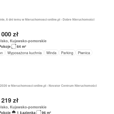
nie, 6 dni temu w Nieruchomosci-online.pl - Dobre Nieruchomości
 000 zł
elsko, Kujawsko-pomorskie
Pokoje
64 m²
on
Wyposażona kuchnia
Winda
Parking
Piwnica
 2026 w Nieruchomosci-online.pl - Novator Centrum Nieruchomości
 219 zł
elsko, Kujawsko-pomorskie
Pokoje
1 Łazienka
96 m²