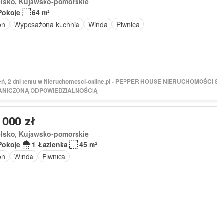
elsko, Kujawsko-pomorskie
Pokoje
64 m²
on
Wyposażona kuchnia
Winda
Piwnica
ień, 2 dni temu w Nieruchomosci-online.pl - PEPPER HOUSE NIERUCHOMOŚC
ANICZONĄ ODPOWIEDZIALNOŚCIĄ
 000 zł
elsko, Kujawsko-pomorskie
Pokoje
1 Łazienka
45 m²
on
Winda
Piwnica