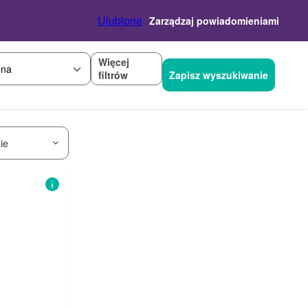
Ulubione
Zarządzaj powiadomieniami
Więcej
na
filtrów
Zapisz wyszukiwanie
ie