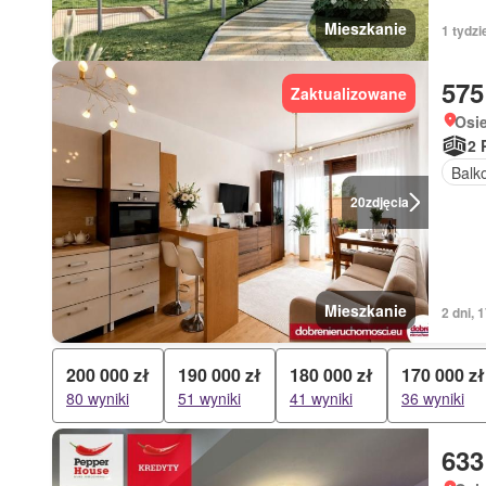
Mieszkanie
1 tydzi
575
Zaktualizowane
Osi
2 
Balk
20
zdjęcia
Mieszkanie
2 dni, 
200 000 zł
190 000 zł
180 000 zł
170 000 zł
80 wyniki
51 wyniki
41 wyniki
36 wyniki
633