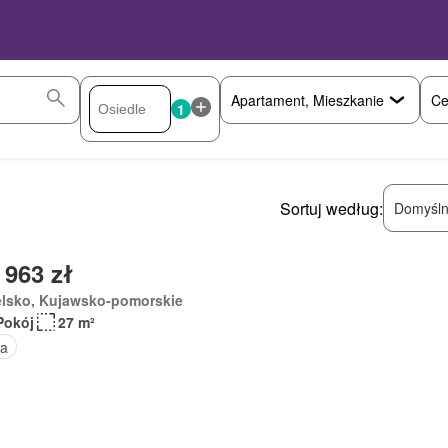
Ce
1
Sortuj według:
Domyśln
 963 zł
elsko, Kujawsko-pomorskie
Pokój
27 m²
a