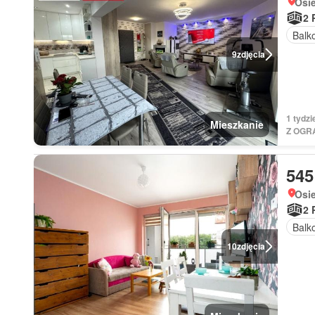
Osi
2 
Balk
9
zdjęcia
1 tydz
Mieszkanie
Z OGR
545
Osi
2 
Balk
10
zdjęcia