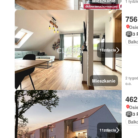
Mieszkanie
1 tydzi
756
Osi
3 
Balk
18
zdjęcia
2 tygo
Mieszkanie
o.o.
462
Osi
3 
Balk
11
zdjęcia