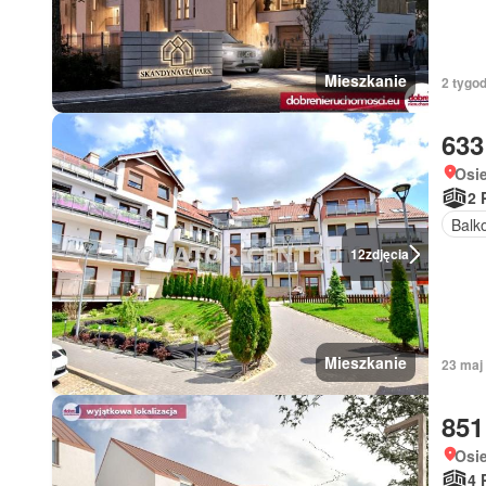
Mieszkanie
2 tygod
633
Osi
2 
Balk
12
zdjęcia
Mieszkanie
23 maj
851
Osi
4 