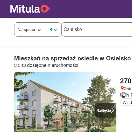
Mieszkań na sprzedaż osiedle w Osielsko
3 348 dostępne nieruchomości
270
Osi
1 
Wind
8
zdjęcia