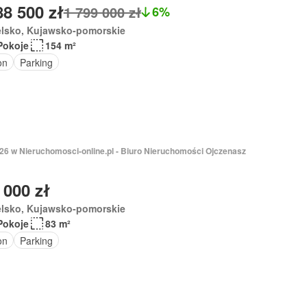
88 500 zł
1 799 000 zł
6%
elsko, Kujawsko-pomorskie
Pokoje
154 m²
on
Parking
026 w Nieruchomosci-online.pl - Biuro Nieruchomości Ojczenasz
 000 zł
elsko, Kujawsko-pomorskie
Pokoje
83 m²
on
Parking