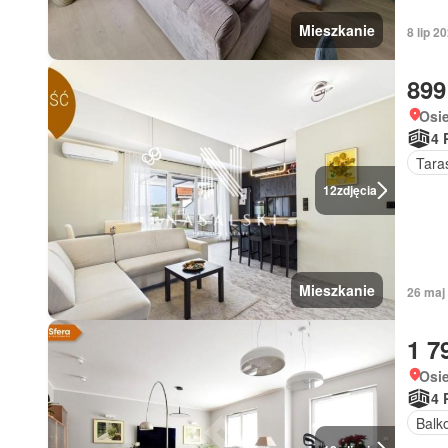
Mieszkanie
8 lip 2
899
Osi
4 
Tara
12
zdjęcia
Mieszkanie
26 maj
1 7
Osi
4 
Balk