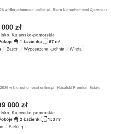
026 w Nieruchomosci-online.pl - Biuro Nieruchomości Ojczenasz
 000 zł
elsko, Kujawsko-pomorskie
Pokoje
1 Łazienka
67 m²
s
Basen
Wyposażona kuchnia
Winda
 2026 w Nieruchomosci-online.pl - Nasalski Premium Estate
99 000 zł
elsko, Kujawsko-pomorskie
Pokoje
2 Łazienki
153 m²
on
Parking