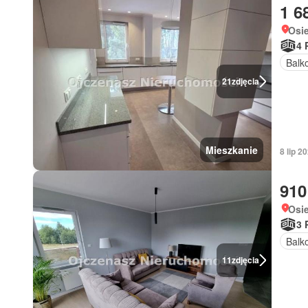
1 6
Osi
4 
Balk
21
zdjęcia
Mieszkanie
8 lip 2
910
Osi
3 
Balk
11
zdjęcia