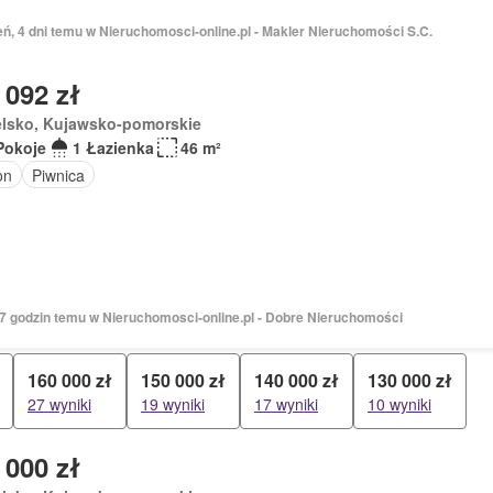
eń, 4 dni temu w Nieruchomosci-online.pl - Makler Nieruchomości S.C.
 092 zł
elsko, Kujawsko-pomorskie
Pokoje
1 Łazienka
46 m²
on
Piwnica
17 godzin temu w Nieruchomosci-online.pl - Dobre Nieruchomości
160 000 zł
150 000 zł
140 000 zł
130 000 zł
27 wyniki
19 wyniki
17 wyniki
10 wyniki
 000 zł