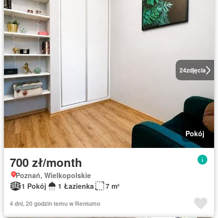
24
zdjęcia
Pokój
700 zł/month
Poznań, Wielkopolskie
1 Pokój
1 Łazienka
7 m²
4 dni, 20 godzin temu w Rentumo