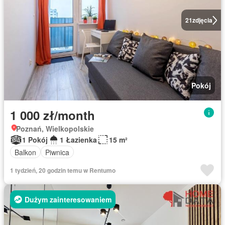
21
zdjęcia
Pokój
1 000 zł/month
Poznań, Wielkopolskie
1 Pokój
1 Łazienka
15 m²
Balkon
Piwnica
1 tydzień, 20 godzin temu w Rentumo
Dużym zainteresowaniem