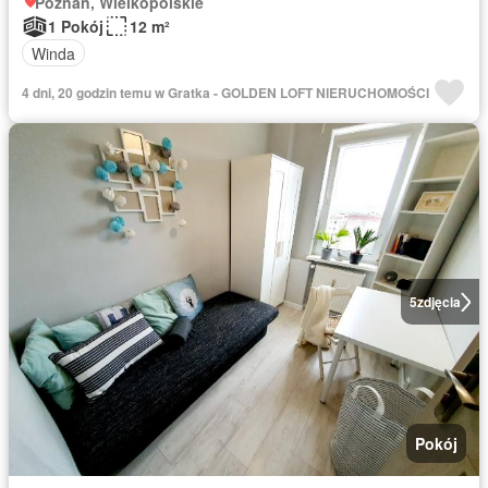
Poznań, Wielkopolskie
1 Pokój
12 m²
Winda
4 dni, 20 godzin temu w Gratka - GOLDEN LOFT NIERUCHOMOŚCI
5
zdjęcia
Pokój