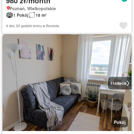
980 zł/month
Poznań, Wielkopolskie
1 Pokój
18 m²
4 dni, 20 godzin temu w Rentola
11
zdjęcia
Pokój