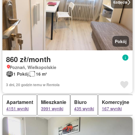
6
zdjęcia
Pokój
860 zł/month
Poznań, Wielkopolskie
1 Pokój
16 m²
3 dni, 20 godzin temu w Rentola
Apartament
Mieszkanie
Biuro
Komercyjne
4151 wyniki
3991 wyniki
435 wyniki
167 wyniki