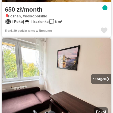
650 zł/month
Poznań, Wielkopolskie
1 Pokój
1 Łazienka
6 m²
5 dni, 20 godzin temu w Rentumo
10
zdjęcia
Pokój