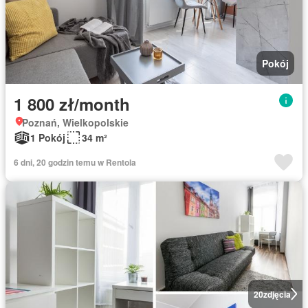
Pokój
1 800 zł/month
Poznań, Wielkopolskie
1 Pokój
34 m²
6 dni, 20 godzin temu w Rentola
20
zdjęcia