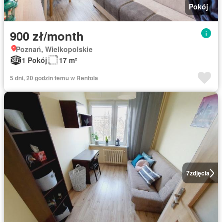
Pokój
900 zł/month
Poznań, Wielkopolskie
1 Pokój
17 m²
5 dni, 20 godzin temu w Rentola
7
zdjęcia