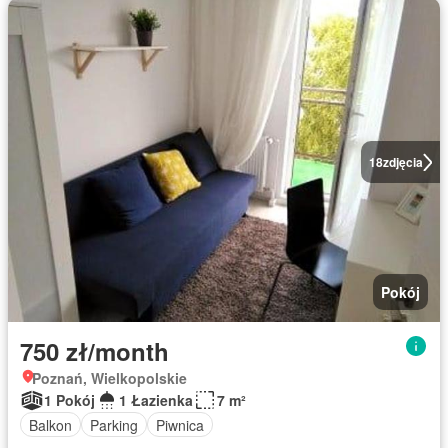
18
zdjęcia
Pokój
750 zł/month
Poznań, Wielkopolskie
1 Pokój
1 Łazienka
7 m²
Balkon
Parking
Piwnica