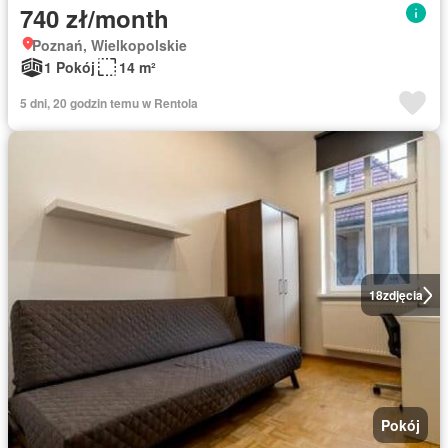
740 zł/month
Poznań, Wielkopolskie
1 Pokój
14 m²
5 dni, 20 godzin temu w Rentola
18
zdjęcia
Pokój