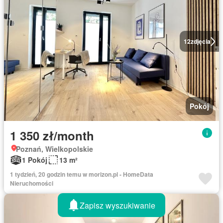
12
zdjęcia
Pokój
1 350 zł/month
Poznań, Wielkopolskie
1 Pokój
13 m²
1 tydzień, 20 godzin temu w morizon.pl - HomeData
Nieruchomości
Zapisz wyszukiwanie