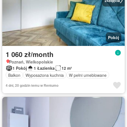
24
zdjęcia
Pokój
1 060 zł/month
Poznań, Wielkopolskie
1 Pokój
1 Łazienka
12 m²
Balkon
Wyposażona kuchnia
W pełni umeblowane
4 dni, 20 godzin temu w Rentumo