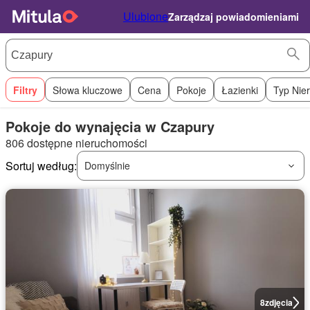
Ulubione
Zarządzaj powiadomieniami
Filtry
Słowa kluczowe
Cena
Pokoje
Łazienki
Typ Nie
Pokoje do wynajęcia w Czapury
806 dostępne nieruchomości
Sortuj według:
Domyślnie
8
zdjęcia