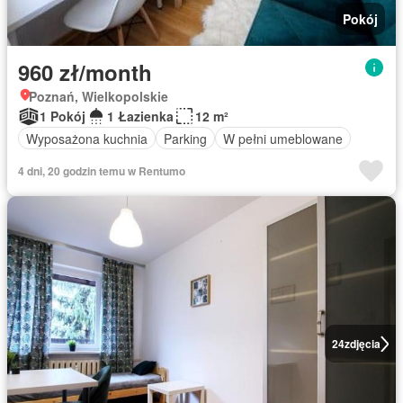
Pokój
960 zł/month
Poznań, Wielkopolskie
1 Pokój
1 Łazienka
12 m²
Wyposażona kuchnia
Parking
W pełni umeblowane
4 dni, 20 godzin temu w Rentumo
24
zdjęcia