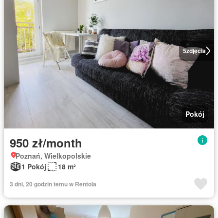
5
zdjęcia
Pokój
950 zł/month
Poznań, Wielkopolskie
1 Pokój
18 m²
3 dni, 20 godzin temu w Rentola