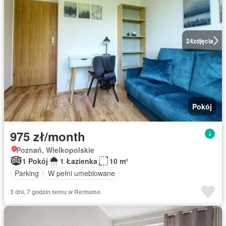
24
zdjęcia
Pokój
975 zł/month
Poznań, Wielkopolskie
1 Pokój
1 Łazienka
10 m²
Parking
W pełni umeblowane
3 dni, 7 godzin temu w Rentumo