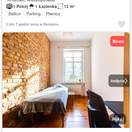
1 Pokój
1 Łazienka
12 m²
Balkon
Parking
Piwnica
2 dni, 7 godzin temu w Rentumo
Nowe
9
zdjęcia
Pokój