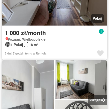
Pokój
1 000 zł/month
Poznań, Wielkopolskie
1 Pokój
18 m²
3 dni, 7 godzin temu w Rentola
20
zdjęcia