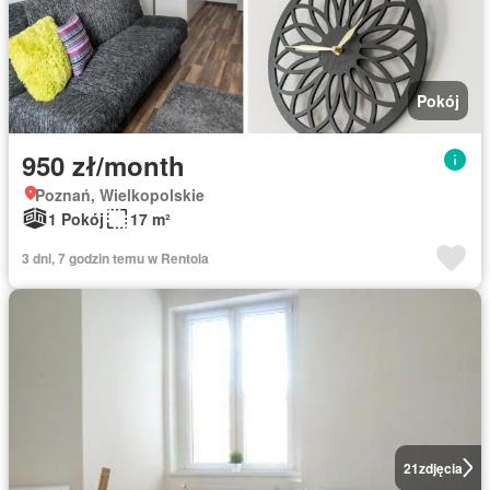
Pokój
950 zł/month
Poznań, Wielkopolskie
1 Pokój
17 m²
3 dni, 7 godzin temu w Rentola
21
zdjęcia