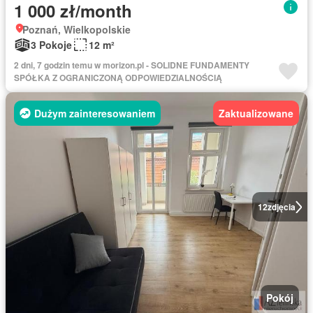
1 000 zł/month
Poznań, Wielkopolskie
3 Pokoje
12 m²
2 dni, 7 godzin temu w morizon.pl - SOLIDNE FUNDAMENTY
SPÓŁKA Z OGRANICZONĄ ODPOWIEDZIALNOŚCIĄ
Dużym zainteresowaniem
Zaktualizowane
12
zdjęcia
Pokój