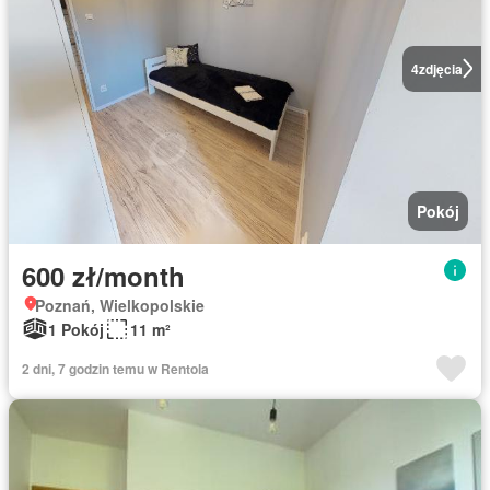
4
zdjęcia
Pokój
600 zł/month
Poznań, Wielkopolskie
1 Pokój
11 m²
2 dni, 7 godzin temu w Rentola