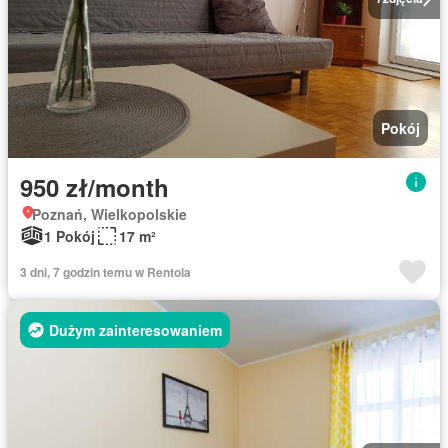
Pokój
950 zł/month
Poznań, Wielkopolskie
1 Pokój
17 m²
3 dni, 7 godzin temu w Rentola
Dużym zainteresowaniem