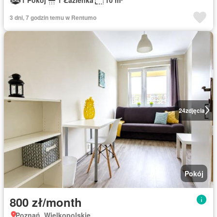
3 dni, 7 godzin temu w Rentumo
24
zdjęcia
Pokój
800 zł/month
Poznań, Wielkopolskie