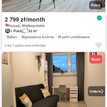
Pokój
2 799 zł/month
Poznań, Wielkopolskie
1 Pokój
52 m²
Balkon
Wyposażona kuchnia
W pełni umeblowane
2 dni, 7 godzin temu w Rentola
Nowe
6
zdjęcia