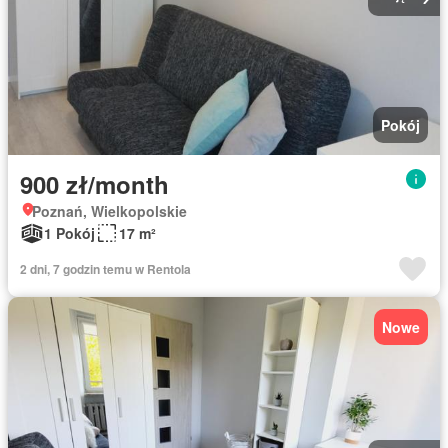
Pokój
900 zł/month
Poznań, Wielkopolskie
1 Pokój
17 m²
2 dni, 7 godzin temu w Rentola
Nowe