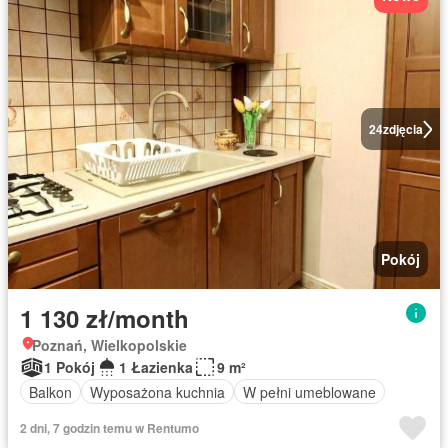
24
zdjęcia
Pokój
1 130 zł/month
Poznań, Wielkopolskie
1 Pokój
1 Łazienka
9 m²
Balkon
Wyposażona kuchnia
W pełni umeblowane
2 dni, 7 godzin temu w Rentumo