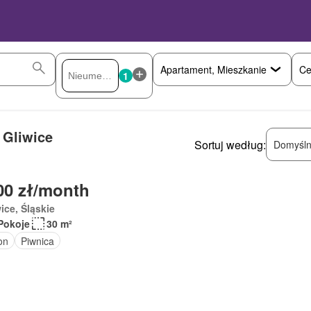
Ce
1
 Gliwice
Sortuj według:
Domyśln
00 zł/month
ice, Śląskie
Pokoje
30 m²
on
Piwnica