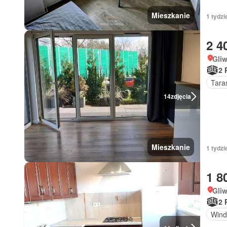
Mieszkanie
1 tydzi
2 4
Gliw
2 
Tara
14
zdjęcia
Mieszkanie
1 tydzi
1 8
Gliw
2 
Wind