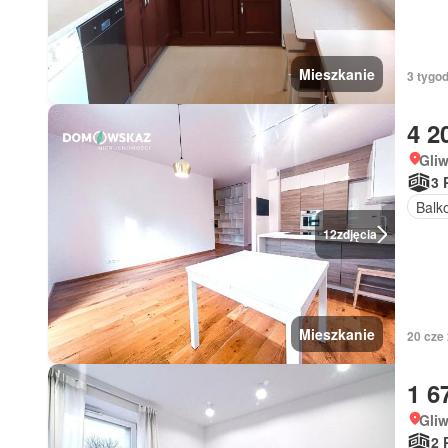
Mieszkanie
3 tygod
4 2
Gliw
3 
Balk
12
zdjęcia
Mieszkanie
20 cze
1 6
Gliw
2 