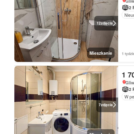
Gliw
2 
Nieu
12
zdjęcia
Mieszkanie
1 tydzi
1 7
Gliw
2 
W pe
7
zdjęcia