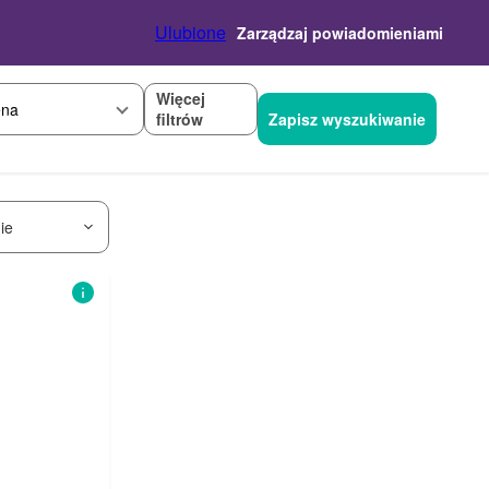
Ulubione
Zarządzaj powiadomieniami
Więcej
na
filtrów
Zapisz wyszukiwanie
ie