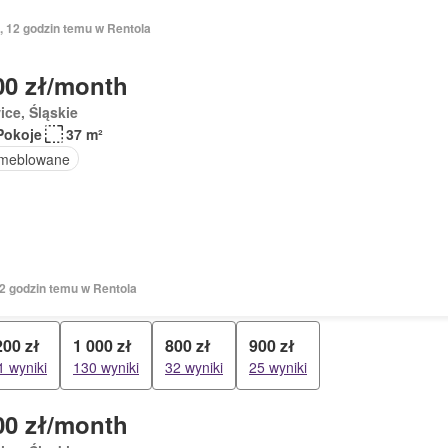
ń, 12 godzin temu w Rentola
00 zł/month
ice, Śląskie
Pokoje
37 m²
meblowane
12 godzin temu w Rentola
200 zł
1 000 zł
800 zł
900 zł
1 wyniki
130 wyniki
32 wyniki
25 wyniki
00 zł/month