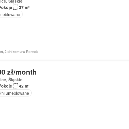
ice, Śląskie
Pokoje
37 m²
meblowane
eń, 2 dni temu w Rentola
00 zł/month
ice, Śląskie
Pokoje
42 m²
łni umeblowane