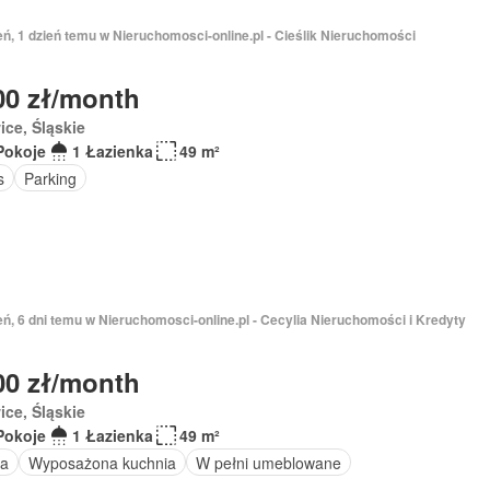
eń, 1 dzień temu w Nieruchomosci-online.pl - Cieślik Nieruchomości
00 zł/month
ice, Śląskie
Pokoje
1 Łazienka
49 m²
s
Parking
eń, 6 dni temu w Nieruchomosci-online.pl - Cecylia Nieruchomości i Kredyty
00 zł/month
ice, Śląskie
Pokoje
1 Łazienka
49 m²
a
Wyposażona kuchnia
W pełni umeblowane