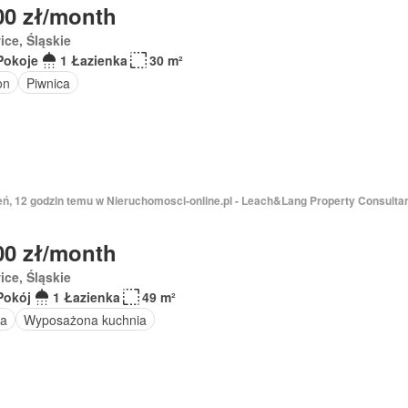
00 zł/month
ice, Śląskie
Pokoje
1 Łazienka
30 m²
on
Piwnica
ień, 12 godzin temu w Nieruchomosci-online.pl - Leach&Lang Property Consulta
00 zł/month
ice, Śląskie
Pokój
1 Łazienka
49 m²
a
Wyposażona kuchnia