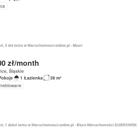
ica
eń, 3 dni temu w Nieruchomosci-online.pl - Mzuri
00 zł/month
ice, Śląskie
Pokoje
1 Łazienka
38 m²
meblowane
ień, 1 dzień temu w Nieruchomosci-online.pl - Biuro Nieruchomości DUBROWS