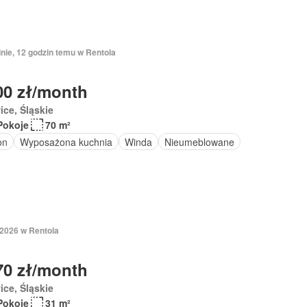
nie, 12 godzin temu w Rentola
00 zł/month
ice, Śląskie
Pokoje
70 m²
on
Wyposażona kuchnia
Winda
Nieumeblowane
 2026 w Rentola
70 zł/month
ice, Śląskie
Pokoje
31 m²