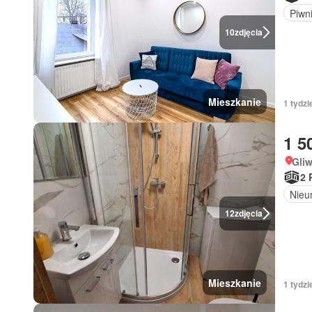
Piwn
10
zdjęcia
Mieszkanie
1 tydzi
1 5
Gliw
2 
Nieu
12
zdjęcia
Mieszkanie
1 tydz