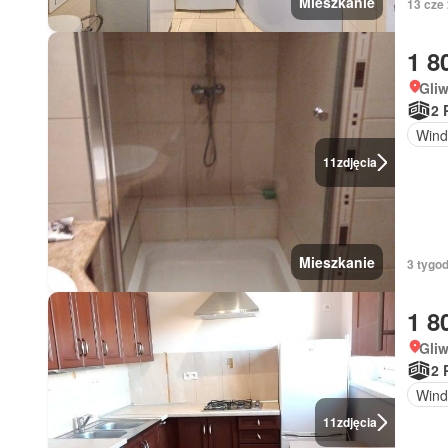
Mieszkanie
13 cze
1 8
Gliw
2 
Wind
11
zdjęcia
Mieszkanie
3 tygod
1 8
Gliw
2 
Wind
11
zdjęcia