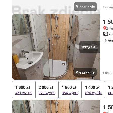
Mieszkanie
1 dzie
1 5
Gliw
2 
Nieu
12
zdjęcia
Mieszkanie
6 dni, 
1 600 zł
2 000 zł
1 800 zł
1 400 zł
1 
451 wyniki
373 wyniki
354 wyniki
279 wyniki
26
1 5